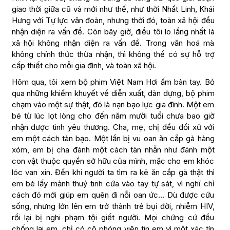
giao thời giữa cũ và mới như thế, như thời Nhất Linh, Khái
Hưng với Tự lực văn đoàn, nhưng thời đó, toàn xã hội đều
nhận diện ra vấn đề. Còn bây giờ, điều tôi lo lắng nhất là
xã hội không nhận diện ra vấn đề. Trong văn hoá mà
không chính thức thừa nhận, thì không thể có sự hỗ trợ
cấp thiết cho mỗi gia đình, và toàn xã hội.
Hôm qua, tôi xem bộ phim Việt Nam Hơi ấm bàn tay. Bỏ
qua những khiếm khuyết về diễn xuất, dàn dựng, bộ phim
chạm vào một sự thật, đó là nạn bạo lực gia đình. Một em
bé từ lúc lọt lòng cho đến năm mười tuổi chưa bao giờ
nhận được tình yêu thương. Cha, mẹ, chị đều đối xử với
em một cách tàn bạo. Một lần bị vu oan ăn cắp gà hàng
xóm, em bị cha đánh một cách tàn nhẫn như đánh một
con vật thuộc quyền sở hữu của mình, mặc cho em khóc
lóc van xin. Đến khi người ta tìm ra kẻ ăn cắp gà thật thì
em bé lấy mảnh thuỷ tinh cứa vào tay tự sát, vì nghĩ chỉ
cách đó mới giúp em quên đi nỗi oan ức… Dù được cứu
sống, nhưng lớn lên em trở thành trẻ bụi đời, nhiễm HIV,
rồi lại bị nghi phạm tội giết người. Mọi chứng cứ đều
chống lại em, chỉ có cô phóng viên tin em vì một xác tín