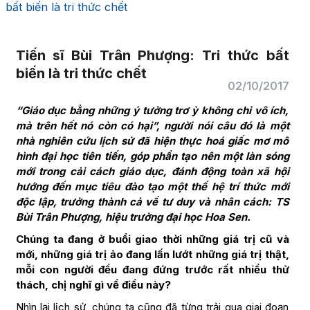
bất biến là tri thức chết
Tiến sĩ Bùi Trân Phượng: Tri thức bất
biến là tri thức chết
02/10/2017
“Giáo dục bằng những ý tưởng trơ ỳ không chỉ vô ích,
mà trên hết nó còn có hại”, người nói câu đó là một
nhà nghiên cứu lịch sử đã hiện thực hoá giấc mơ mô
hình đại học tiên tiến, góp phần tạo nên một làn sóng
mới trong cải cách giáo dục, đánh động toàn xã hội
hướng đến mục tiêu đào tạo một thế hệ trí thức mới
độc lập, trưởng thành cả về tư duy và nhân cách: TS
Bùi Trân Phượng, hiệu trưởng đại học Hoa Sen.
Chúng ta đang ở buổi giao thời những giá trị cũ và
mới, những giá trị ảo đang lấn lướt những giá trị thật,
mỗi con người đều đang đứng trước rất nhiều thử
thách, chị nghĩ gì về điều này?
Nhìn lại lịch sử, chúng ta cũng đã từng trải qua giai đoạn