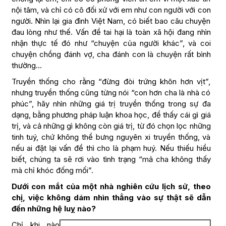
nội tâm, và chỉ có cô đối xử với em như con người với con
người. Nhìn lại gia đình Việt Nam, có biết bao câu chuyện
đau lòng như thế. Vấn đề tai hại là toàn xã hội đang nhìn
nhận thực tế đó như “chuyện của người khác”, và coi
chuyện chồng đánh vợ, cha đánh con là chuyện rất bình
thường…
Truyền thống cho rằng “đừng đòi trứng khôn hơn vịt”,
nhưng truyền thống cũng từng nói “con hơn cha là nhà có
phúc”, hãy nhìn những giá trị truyền thống trong sự đa
dạng, bằng phương pháp luận khoa học, để thấy cái gì giá
trị, và cả những gì không còn giá trị, từ đó chọn lọc những
tinh tuý, chứ không thể bưng nguyên xi truyền thống, và
nếu ai đặt lại vấn đề thì cho là phạm huý. Nếu thiếu hiểu
biết, chúng ta sẽ rơi vào tình trạng “mả cha không thấy
mà chỉ khóc đống mối”.
Dưới con mắt của một nhà nghiên cứu lịch sử, theo
chị, việc không dám nhìn thẳng vào sự thật sẽ dẫn
đến những hệ luỵ nào?
Chỉ khi nào