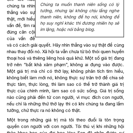
Chúng ta muốn thanh niên sống có lý
chúng ta nhìn
tưởng, nhưng lại không chịu lắng nghe
thẳng vào sự
thanh niên, không để họ nói, không để
thật, mới hiểu
họ suy nghĩ khác thì đương nhiên họ sẽ
vấn đề, tìm ra
im lặng, hoặc nói bằng blog.
đúng căn cội
của vấn đề
và có cách giải quyết. Hãy nhìn thẳng vào sự thật để cùng
nhau thay đổi nó. Xã hội ta vẫn chưa từ bỏ thói quen huyền
thoại hoá và thiêng liêng hoá quá khứ. Một số giá trị đang
trở nên “bất khả xâm phạm”, không ai đụng vào được.
Một giá trị mà chỉ có thờ lạy, không phân tích tìm hiểu,
không biết làm mới nó, không thực sự trăn trở để chia sẻ
thực tâm, thực lòng, thì làm sao có thể trở thành giá trị
thực của chính mình, làm sao có sức sống. Giá trị sống
nào cũng phải đến từ con người, vì mục đích con người,
nếu chỉ là những thứ thờ lạy thì có khi chúng ta đang lầm
tưởng, chứ thực ra nó không có thật.
Một trong những giá trị mà tôi theo đuổi là tôn trọng
quyền con người với con người. Tôi thú vị khi những hội
thảo khoa học của đại học Hoa Sen đã nhận được sự