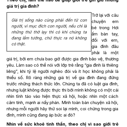
giá trị gia đình?
Trở lại với câu
Giá trị sống nào cùng phải đến từ con
chuyện em
người, vì mục đích con người, nếu chỉ là
bé trong Hơi
những thứ thờ lạy thì có khi chúng ta
ấm bàn tay,
đang lầm tưởng, chứ thực ra nó không
đối với em,
có thật.
gia đình đâu
phải là một
giá trị, bởi em chưa bao giờ được gia đình bảo vệ, thương
yêu. Làm sao có thể nói với lớp trẻ rằng “gia đình là thiêng
liêng”, khi tỷ lệ người nghèo đói và ít học không phải là
thiểu số. Rõ ràng những giá trị về gia đình đang đứng
trước những thách thức lớn. Chúng ta đã có luật gia đình,
nhưng luật không được thực thi bởi mình không có một cái
nhìn tỉnh táo vào hiện thực xã hội, hoặc nhìn một cách
cảm tính, mạnh ai nấy phán. Mình toàn bàn chuyện xã hội,
nhưng mỗi người hãy thử soi lại mình, coi chừng trong gia
đình, mình cũng đang áp bức ai đó?
Nhìn về sức khoẻ tinh thần, theo chị vì sao giới trẻ