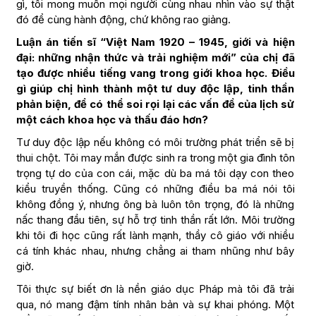
gì, tôi mong muốn mọi người cùng nhau nhìn vào sự thật
đó để cùng hành động, chứ không rao giảng.
Luận án tiến sĩ “Việt Nam 1920 – 1945, giới và hiện
đại: những nhận thức và trải nghiệm mới” của chị đã
tạo được nhiều tiếng vang trong giới khoa học. Điều
gì giúp chị hình thành một tư duy độc lập, tinh thần
phản biện, để có thể soi rọi lại các vấn đề của lịch sử
một cách khoa học và thấu đáo hơn?
Tư duy độc lập nếu không có môi trường phát triển sẽ bị
thui chột. Tôi may mắn được sinh ra trong một gia đình tôn
trọng tự do của con cái, mặc dù ba má tôi dạy con theo
kiểu truyền thống. Cũng có những điều ba má nói tôi
không đồng ý, nhưng ông bà luôn tôn trọng, đó là những
nấc thang đầu tiên, sự hỗ trợ tinh thần rất lớn. Môi trường
khi tôi đi học cũng rất lành mạnh, thầy cô giáo với nhiều
cá tính khác nhau, nhưng chẳng ai tham nhũng như bây
giờ.
Tôi thực sự biết ơn là nền giáo dục Pháp mà tôi đã trải
qua, nó mang đậm tính nhân bản và sự khai phóng. Một