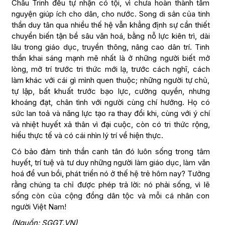
Châu Trinh đều tự nhận có tội, vì chưa hoàn thành tâm
nguyện giúp ích cho dân, cho nước. Song di sản của tinh
thần duy tân qua nhiều thế hệ vẫn khẳng định sự cần thiết
chuyển biến tận bề sâu văn hoá, bằng nỗ lực kiên trì, dài
lâu trong giáo dục, truyền thông, nâng cao dân trí. Tinh
thần khai sáng mạnh mẽ nhất là ở những người biết mở
lòng, mở trí trước tri thức mới lạ, trước cách nghĩ, cách
làm khác với cái gì mình quen thuộc; những người tự chủ,
tự lập, bất khuất trước bạo lực, cường quyền, nhưng
khoáng đạt, chân tình với người cùng chí hướng. Họ có
sức lan toả và năng lực tạo ra thay đổi khi, cùng với ý chí
và nhiệt huyết xả thân vì đại cuộc, còn có tri thức rộng,
hiểu thực tế và có cái nhìn lý trí về hiện thực.
Có bảo đảm tinh thần canh tân đó luôn sống trong tâm
huyết, trí tuệ và tư duy những người làm giáo dục, làm văn
hoá để vun bồi, phát triển nó ở thế hệ trẻ hôm nay? Tưởng
rằng chúng ta chỉ được phép trả lời: nó phải sống, vì lẽ
sống còn của cộng đồng dân tộc và mỗi cá nhân con
người Việt Nam!
(Nguồn: SGGT.VN)