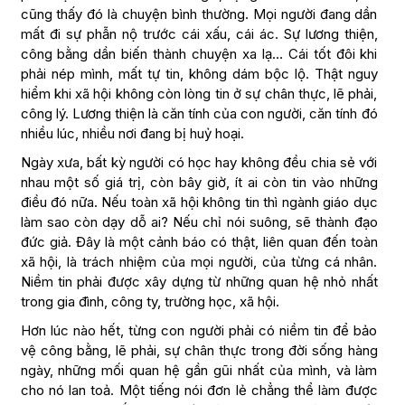
cũng thấy đó là chuyện bình thường. Mọi người đang dần
mất đi sự phẫn nộ trước cái xấu, cái ác. Sự lương thiện,
công bằng dần biến thành chuyện xa lạ… Cái tốt đôi khi
phải nép mình, mất tự tin, không dám bộc lộ. Thật nguy
hiểm khi xã hội không còn lòng tin ở sự chân thực, lẽ phải,
công lý. Lương thiện là căn tính của con người, căn tính đó
nhiều lúc, nhiều nơi đang bị huỷ hoại.
Ngày xưa, bất kỳ người có học hay không đều chia sẻ với
nhau một số giá trị, còn bây giờ, ít ai còn tin vào những
điều đó nữa. Nếu toàn xã hội không tin thì ngành giáo dục
làm sao còn dạy dỗ ai? Nếu chỉ nói suông, sẽ thành đạo
đức giả. Đây là một cảnh báo có thật, liên quan đến toàn
xã hội, là trách nhiệm của mọi người, của từng cá nhân.
Niềm tin phải được xây dựng từ những quan hệ nhỏ nhất
trong gia đình, công ty, trường học, xã hội.
Hơn lúc nào hết, từng con người phải có niềm tin để bảo
vệ công bằng, lẽ phải, sự chân thực trong đời sống hàng
ngày, những mối quan hệ gần gũi nhất của mình, và làm
cho nó lan toả. Một tiếng nói đơn lẻ chẳng thể làm được