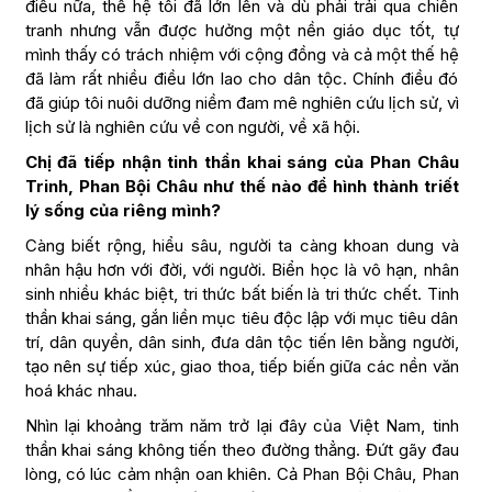
điều nữa, thế hệ tôi đã lớn lên và dù phải trải qua chiến
tranh nhưng vẫn được hưởng một nền giáo dục tốt, tự
mình thấy có trách nhiệm với cộng đồng và cả một thế hệ
đã làm rất nhiều điều lớn lao cho dân tộc. Chính điều đó
đã giúp tôi nuôi dưỡng niềm đam mê nghiên cứu lịch sử, vì
lịch sử là nghiên cứu về con người, về xã hội.
Chị đã tiếp nhận tinh thần khai sáng của Phan Châu
Trinh, Phan Bội Châu như thế nào để hình thành triết
lý sống của riêng mình?
Càng biết rộng, hiểu sâu, người ta càng khoan dung và
nhân hậu hơn với đời, với người. Biển học là vô hạn, nhân
sinh nhiều khác biệt, tri thức bất biến là tri thức chết. Tinh
thần khai sáng, gắn liền mục tiêu độc lập với mục tiêu dân
trí, dân quyền, dân sinh, đưa dân tộc tiến lên bằng người,
tạo nên sự tiếp xúc, giao thoa, tiếp biến giữa các nền văn
hoá khác nhau.
Nhìn lại khoảng trăm năm trở lại đây của Việt Nam, tinh
thần khai sáng không tiến theo đường thẳng. Đứt gãy đau
lòng, có lúc cảm nhận oan khiên. Cả Phan Bội Châu, Phan