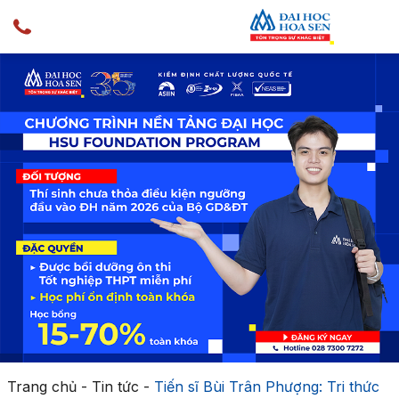
Trang chủ
-
Tin tức
-
Tiến sĩ Bùi Trân Phượng: Tri thức