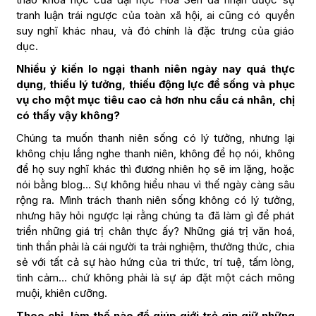
tranh luận trái ngược của toàn xã hội, ai cũng có quyền
suy nghĩ khác nhau, và đó chính là đặc trưng của giáo
dục.
Nhiều ý kiến lo ngại thanh niên ngày nay quá thực
dụng, thiếu lý tưởng, thiếu động lực để sống và phục
vụ cho một mục tiêu cao cả hơn nhu cầu cá nhân, chị
có thấy vậy không?
Chúng ta muốn thanh niên sống có lý tưởng, nhưng lại
không chịu lắng nghe thanh niên, không để họ nói, không
để họ suy nghĩ khác thì đương nhiên họ sẽ im lặng, hoặc
nói bằng blog… Sự không hiểu nhau vì thế ngày càng sâu
rộng ra. Mình trách thanh niên sống không có lý tưởng,
nhưng hãy hỏi ngược lại rằng chúng ta đã làm gì để phát
triển những giá trị chân thực ấy? Những giá trị văn hoá,
tinh thần phải là cái người ta trải nghiệm, thưởng thức, chia
sẻ với tất cả sự hào hứng của tri thức, trí tuệ, tấm lòng,
tình cảm… chứ không phải là sự áp đặt một cách mông
muội, khiên cưỡng.
Theo chị, làm thế nào để giúp giới trẻ gìn giữ những