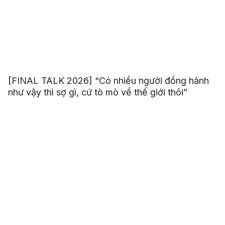
[FINAL TALK 2026] “Có nhiều người đồng hành
như vậy thì sợ gì, cứ tò mò về thế giới thôi”