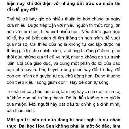
hiện nay khi đối diện với những bất trắc cá nhân thì
rất dễ gãy đổ?
Thế hệ trẻ bây giờ có nhiều thuận lợi hơn chúng ta ngày
xưa nhiều. Được tiếp cận với nhiều nguồn tri thức rộng lớn
hơn và sớm hơn, hiểu biết nhiều hơn. Nếu được giáo dục
tử tế, họ sẽ biết cách đi tìm thông tin hơn mình để vượt
qua nỗi sợ. Cái thiếu của họ là không tự xác lập được hệ
thống giá trị cho chính mình, vì chúng ta đang ở điểm giao
thời của những giá trị cũ và mới, nhưng không có sự tranh
luận. Lỗi của giáo dục, và cũng một phần do lỗi của các
bậc phụ huynh. Phụ huynh cũng phải thay đổi tư duy, để
con em mình có quyền tự do, chủ động hơn. Đừng thương
con theo kiểu “sống giùm con”. Hãy để con tự sống.
Tôi năn nỉ các bậc làm cha, làm mẹ hãy… nhả con mình ra,
tự khắc con sẽ trưởng thành. Đó là điều không bao giờ là
quá muộn. Mỗi người hãy bắt đầu từ chính gia đình mình,
bản thân mình.
Một giá trị căn cơ nữa đang bị hoài nghi là sự chân
thực. Đại học Hoa Sen không phải là một ốc đảo, làm