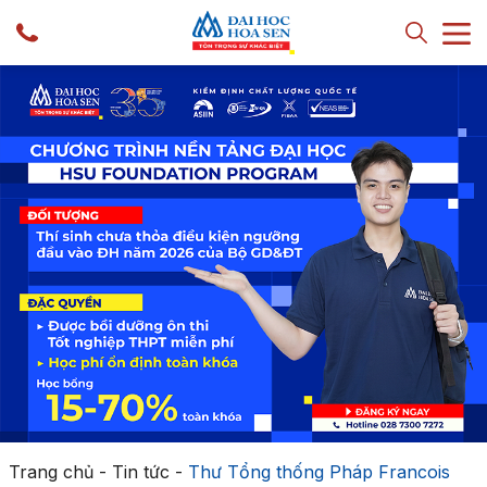
Trang chủ
-
Tin tức
-
Thư Tổng thống Pháp Francois