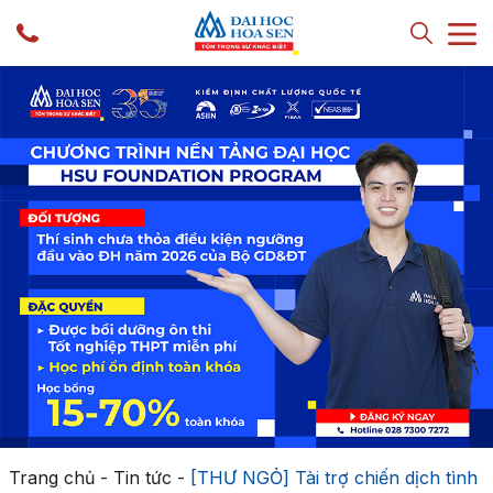
Trang chủ
-
Tin tức
-
[THƯ NGỎ] Tài trợ chiến dịch tình