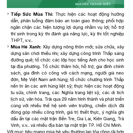
Tiếp Sức Mùa Thi:
Thực hiện các hoạt động hướng
dẫn, phân luồng đảm bảo an toàn giao thông; phối hợp
ngăn chặn các hiện tượng lợi dụng nhằm vụ lợi; hỗ trợ
thí sinh trong kỳ thi đánh giá năng lực, kỳ thi tốt nghiệp
THPT, v.v..
Mùa Hè Xanh:
Xây dựng nông thôn mới; sửa chữa, xây
dựng sân chơi thiếu nhi; xây dựng công trình Thắp sáng
đường quê; tổ chức các lớp học tiếng Anh cho học sinh
tại địa phương. Tổ chức thăm hỏi, hỗ trợ, gia đình chính
sách, gia đình có công với cách mạng, người già neo
đơn, Mẹ Việt Nam anh hùng; tổ chức chương trình Thắp
nến tri ân các anh hùng liệt sỹ; thực hiện các hoạt động
tu sửa, chỉnh trang, các Nghĩa trang liệt sỹ, các di tích
lịch sử, văn hóa. Trải qua 29 năm hình thành và phát triển
cùng với nhiều thế hệ sinh viên trường, chiến dịch đã
đóng góp nhiều công trình, giá trị thiết thực, ý nghĩa ghi
dấu ấn tại các mặt trận Bến Tre, Gia Lai, Kiên Giang, Trà
Vinh, v.v.. và nhiều địa bàn tại mặt trận TP. Hồ Chí Minh.
Với mục tiêu mang mùa hè yêu thương lan tỏa rộng rãi hơn