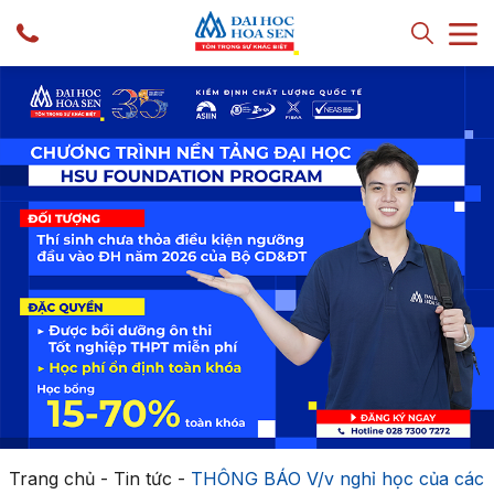
Trang chủ
-
Tin tức
-
THÔNG BÁO V/v nghỉ học của các