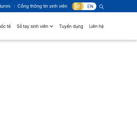
lumni
Cổng thông tin sinh viên
VI
EN
uốc tế
Sổ tay sinh viên
Tuyển dụng
Liên hệ