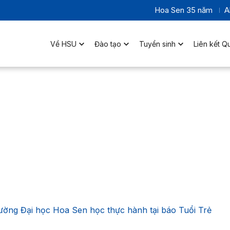
Hoa Sen 35 năm
A
Về HSU
Đào tạo
Tuyển sinh
Liên kết Q
ường Đại học Hoa Sen học thực hành tại báo Tuổi Trẻ