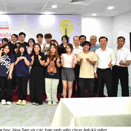
đại học Hoa Sen và các bạn sinh viên chụp ảnh kỷ niệm