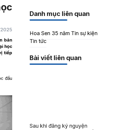
học
Danh mục liên quan
/2025
Hoa Sen 35 năm
Tin sự kiện
ăn bản
Tin tức
ại học
ị tiếp
Bài viết liên quan
ọc đầu
Sau khi đăng ký nguyện