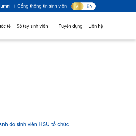
lumni
Cổng thông tin sinh viên
VI
EN
uốc tế
Sổ tay sinh viên
Tuyển dụng
Liên hệ
g Anh do sinh viên HSU tổ chức