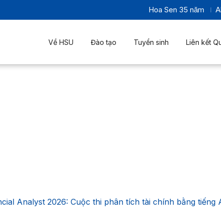
Hoa Sen 35 năm
A
Về HSU
Đào tạo
Tuyển sinh
Liên kết Q
cial Analyst 2026: Cuộc thi phân tích tài chính bằng tiến