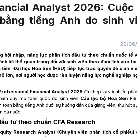
ancial Analyst 2026: Cuộc 
 bằng tiếng Anh do sinh v
29/06
ng hội nhập, năng lực phân tích đầu tư theo chuẩn quốc tế 
 lợi thế quan trọng đối với sinh viên theo đuổi lĩnh vực tài
c tiễn, Đại học Hoa Sen (HSU) tiếp tục trao quyền để sinh vi
ô lớn, nơi người học được rèn luyện năng lực nghề nghiệp n
rofessional Financial Analyst 2026
đã khép lại với nhiều phầ
g niên quy mô toàn quốc do sinh viên
Câu lạc bộ Hoa Sen Fin
oàn toàn bằng tiếng Anh dưới sự hướng dẫn của giảng viên, thu 
học trên cả nước.
 đầu tư theo chuẩn CFA Research
quity Research Analyst (Chuyên viên phân tích cổ phiếu)
v