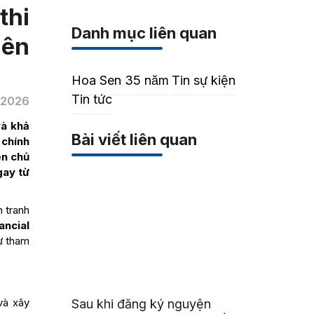
thi
Danh mục liên quan
iên
Hoa Sen 35 năm
Tin sự kiện
Tin tức
/2026
và khả
Bài viết liên quan
 chính
ên chủ
gay từ
n tranh
ancial
hút sự
à xây
Sau khi đăng ký nguyện