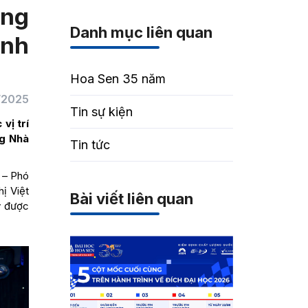
ong
Danh mục liên quan
ynh
Hoa Sen 35 năm
/2025
Tin sự kiện
vị trí
ng Nhà
Tin tức
 – Phó
ị Việt
Bài viết liên quan
ý được