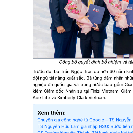
Công bố quyết định bổ nhiệm và tái
Trước đó, bà Trần Ngọc Trân có hơn 30 năm kinh 
đội ngũ tài năng xuất sắc. Bà từng đảm nhận nhữn
nghiệp đa quốc gia và trong nước bao gồm Giá
kiêm Giám đốc Nhân sự tại Finizi Vietnam, Giám
Ace Life và Kimberly-Clark Vietnam.
Xem thêm:
Chuyên gia công nghệ từ Google – TS Nguyễn 
TS Nguyễn Hữu Lam gia nhập HSU: Bước tiến mớ
GS Trương Nguyện Thành: Tôi hạnh phúc khi trở