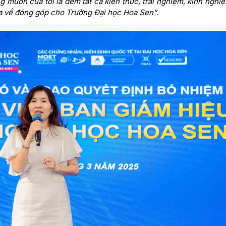
ng muốn của tôi là đem tất cả kiến thức, trải nghiệm, kinh nghi
gia về đóng góp cho Trường Đại học Hoa Sen”
.