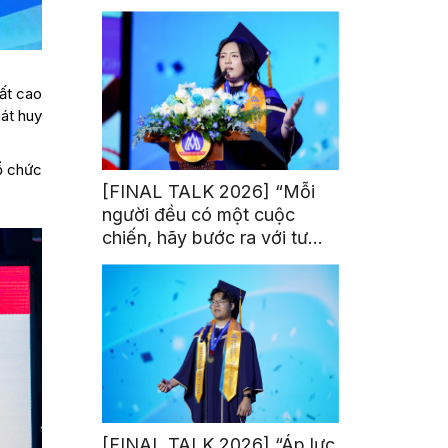
trị từ đam mê thể thao
rất cao
át huy
tổ chức
[FINAL TALK 2026] “Mỗi
người đều có một cuộc
chiến, hãy bước ra với tư
thế của người chiến thắng”
[FINAL TALK 2026] “Áp lực