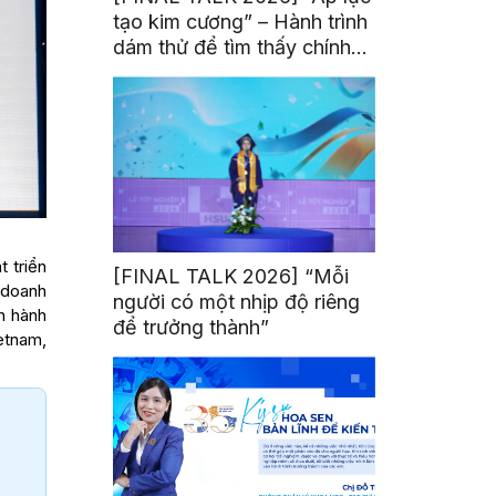
tạo kim cương” – Hành trình
dám thử để tìm thấy chính
mình
 triển
[FINAL TALK 2026] “Mỗi
c doanh
người có một nhịp độ riêng
n hành
để trưởng thành”
etnam,