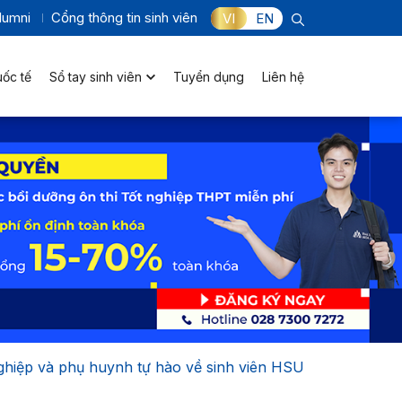
lumni
Cổng thông tin sinh viên
VI
EN
uốc tế
Sổ tay sinh viên
Tuyển dụng
Liên hệ
hiệp và phụ huynh tự hào về sinh viên HSU