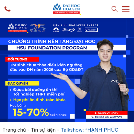
Trang chủ
-
Tin sự kiện
-
Talkshow: “HẠNH PHÚC