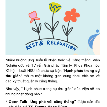
Nhằm hưởng ứng Tuần lễ Nhận thức về Căng thẳng, Viện
Nghiên cứu và Tư vấn Giải pháp Tâm lý, Khoa Khoa học
Xã hội – Luật HSU, tổ chức sự kiện “
Hạnh phúc trong sự
thư giãn
” mở ra một không gian cùng nhau chia sẻ về
các kỹ thuật quản lý căng thẳng.
Như vậy, “ Hạnh phúc trong sự thư giãn” của Viện sẽ có
những hoạt động nào?
Open Talk “Ứng phó với căng thẳng”
được dẫn dắt
bởi diễn giả
TS. Dương Ngọc Dũng