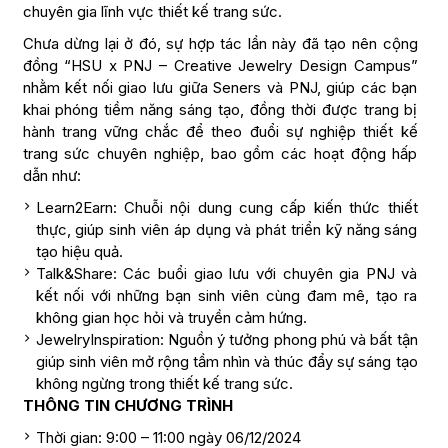
chuyên gia lĩnh vực thiết kế trang sức.
Chưa dừng lại ở đó, sự hợp tác lần này đã tạo nên cộng
đồng “HSU x PNJ – Creative Jewelry Design Campus”
nhằm kết nối giao lưu giữa Seners và PNJ, giúp các bạn
khai phóng tiềm năng sáng tạo, đồng thời được trang bị
hành trang vững chắc để theo đuổi sự nghiệp thiết kế
trang sức chuyên nghiệp, bao gồm các hoạt động hấp
dẫn như:
Learn2Earn: Chuỗi nội dung cung cấp kiến thức thiết
thực, giúp sinh viên áp dụng và phát triển kỹ năng sáng
tạo hiệu quả.
Talk&Share: Các buổi giao lưu với chuyên gia PNJ và
kết nối với những bạn sinh viên cùng đam mê, tạo ra
không gian học hỏi và truyền cảm hứng.
JewelryInspiration: Nguồn ý tưởng phong phú và bất tận
giúp sinh viên mở rộng tầm nhìn và thúc đẩy sự sáng tạo
không ngừng trong thiết kế trang sức.
THÔNG TIN CHƯƠNG TRÌNH
Thời gian: 9:00 – 11:00 ngày 06/12/2024