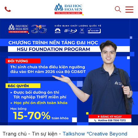
Trang chủ
-
Tin sự kiện
-
Talkshow “Creative Beyond