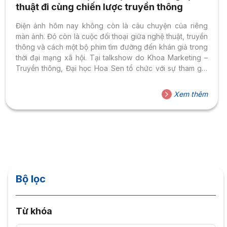
thuật đi cùng chiến lược truyền thông
Điện ảnh hôm nay không còn là câu chuyện của riêng
màn ảnh. Đó còn là cuộc đối thoại giữa nghệ thuật, truyền
thông và cách một bộ phim tìm đường đến khán giả trong
thời đại mạng xã hội. Tại talkshow do Khoa Marketing –
Truyền thông, Đại học Hoa Sen tổ chức với sự tham gia
của đạo diễn Phan Gia Nhật Linh và nhà sản xuất Charlie
Nguyễn, sinh viên HSU đã có cơ hội bước vào những câu
Xem thêm
chuyện phía sau ánh đèn điện ảnh thông qua bộ phim Đại
tiệc trăng máu — nơi mỗi...
Bộ lọc
Từ khóa