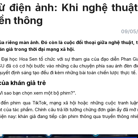
ừ điện ảnh: Khi nghệ thuật
yền thông
09/05
 riêng màn ảnh. Đó còn là cuộc đối thoại giữa nghệ thuật, 
 giả trong thời đại mạng xã hội.
 Đại học Hoa Sen tổ chức với sự tham gia của đạo diễn Phan Gi
 HSU đã có cơ hội bước vào những câu chuyện phía sau ánh đèn đi
uyết định sáng tạo đều đi kèm những bài toán chiến lược thực tế.
ủa khán giả trẻ
 “Vì sao bạn chọn xem một bộ phim?”.
ết đến phim qua TikTok, mạng xã hội hoặc những cuộc tranh luậ
thuật của tác phẩm. Chính câu trả lời tưởng chừng đơn giản ấy đã mở
iện nay: khán giả đang tiếp cận phim thông qua truyền thông nhi