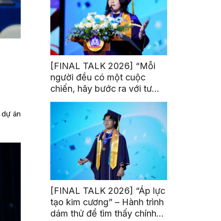
[FINAL TALK 2026] “Mỗi
người đều có một cuộc
chiến, hãy bước ra với tư
thế của người chiến thắng”
 dự án
[FINAL TALK 2026] “Áp lực
tạo kim cương” – Hành trình
dám thử để tìm thấy chính