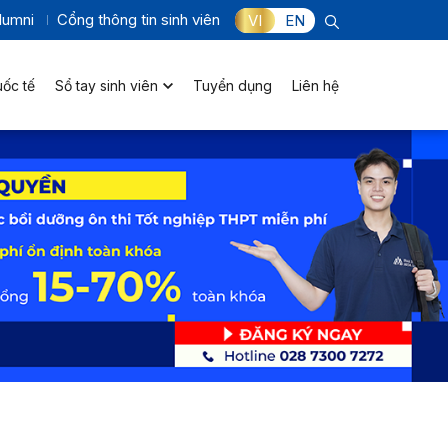
lumni
Cổng thông tin sinh viên
VI
EN
uốc tế
Sổ tay sinh viên
Tuyển dụng
Liên hệ