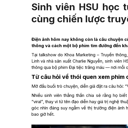
Sinh viên HSU học t
cùng chiến lược tru
Điện ảnh hôm nay không còn là câu chuyện của
thông và cách một bộ phim tìm đường đến khán
Tại talkshow do Khoa Marketing – Truyền thông,
Linh và nhà sản xuất Charlie Nguyễn, sinh viên
thông qua bộ phim Đại tiệc trăng máu — nơi mỗi q
Từ câu hỏi về thói quen xem phim c
Mở đầu buổi trò chuyện, diễn giả đặt ra câu hỏi:
Nhiều sinh viên thẳng thắn chia sẻ rằng họ bi
“viral”, thay vì từ tên đạo diễn hay giá trị nghệ 
góc nhìn đáng suy ngẫm về thị trường điện ảnh h
bao giờ hết.