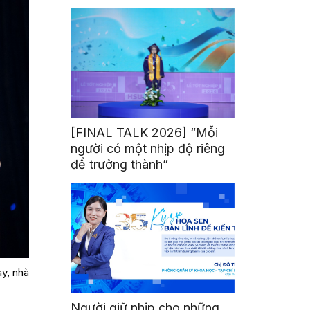
mình
[FINAL TALK 2026] “Mỗi
người có một nhịp độ riêng
để trưởng thành”
ay, nhà
Người giữ nhịp cho những