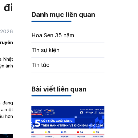
 đi
Danh mục liên quan
/2026
Hoa Sen 35 năm
truyền
Tin sự kiện
a Nhật
Tin tức
ện ảnh
Bài viết liên quan
n đang
 ra một
ều hơn