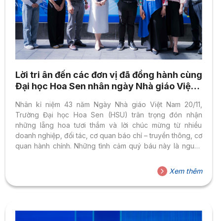
Lời tri ân đến các đơn vị đã đồng hành cùng
Đại học Hoa Sen nhân ngày Nhà giáo Việt
Nam
Nhân kỉ niệm 43 năm Ngày Nhà giáo Việt Nam 20/11,
Trường Đại học Hoa Sen (HSU) trân trọng đón nhận
những lẵng hoa tươi thắm và lời chúc mừng từ nhiều
doanh nghiệp, đối tác, cơ quan báo chí – truyền thông, cơ
quan hành chính. Những tình cảm quý báu này là nguồn
động viên lớn dành cho tập thể Nhà trường trong hành
trình giáo dục và phát triển cộng đồng tri thức. Đồng hành
Xem thêm
cùng Đại học Hoa Sen trong hành trình lan tỏa giá trị tốt
đẹp Ngày Nhà giáo Việt Nam 20/11 luôn là...