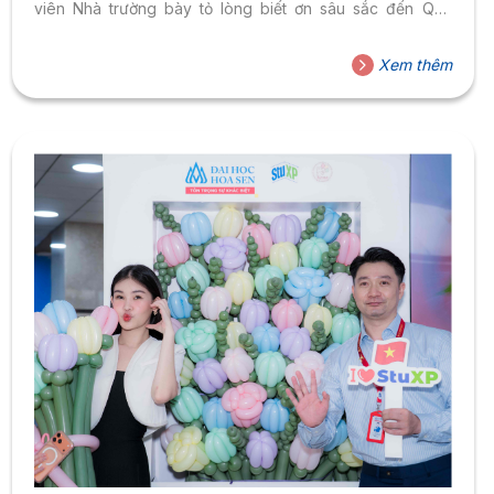
viên Nhà trường bày tỏ lòng biết ơn sâu sắc đến Quý
Thầy/Cô – những người đang miệt mài cống hiến cho
hành trình kiến tạo tri thức. Tại Đại học Hoa Sen, từng bài
Xem thêm
học và những câu chuyện truyền cảm hứng lại được nhắc
nhớ với tất cả sự kính trọng...