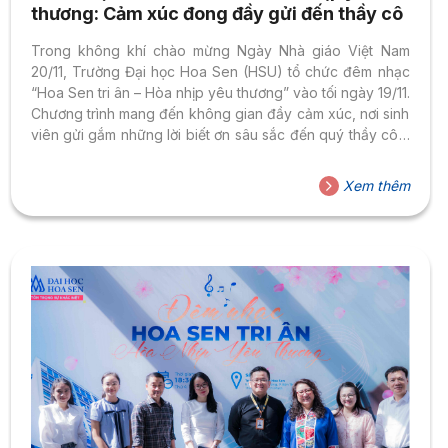
thương: Cảm xúc đong đầy gửi đến thầy cô
Trong không khí chào mừng Ngày Nhà giáo Việt Nam
20/11, Trường Đại học Hoa Sen (HSU) tổ chức đêm nhạc
“Hoa Sen tri ân – Hòa nhịp yêu thương” vào tối ngày 19/11.
Chương trình mang đến không gian đầy cảm xúc, nơi sinh
viên gửi gắm những lời biết ơn sâu sắc đến quý thầy cô –
những người đã luôn thắp sáng tri thức và đồng hành trên
hành trình trưởng thành. Đêm nhạc có sự tham dự của Ban
Xem thêm
Giám hiệu, lãnh đạo các Khoa, Viện, Phòng, Trung tâm
cùng đông đảo giảng viên, nhân viên...