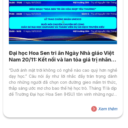
Đại học Hoa Sen tri ân Ngày Nhà giáo Việt
Nam 20/11: Kết nối và lan tỏa giá trị nhân
văn
“Dưới ánh mặt trời không có nghề nào cao quý hơn nghề
dạy học.” Câu nói ấy như lời nhắc đầy trân trọng dành
cho những người đã chọn con đường gieo mầm tri thức,
thắp sáng ước mơ cho bao thế hệ học trò. Tháng 11 là dịp
để Trường Đại học Hoa Sen (HSU) tôn vinh những người
thầy, người cô đã tận tâm gieo mầm tri thức và lan tỏa giá
trị nhân văn đến các thế hệ sinh viên. Năm nay, Đại học
Xem thêm
Hoa Sen tổ chức chuỗi hoạt động đặc biệt kéo dài từ 15–
20/11/2025,...