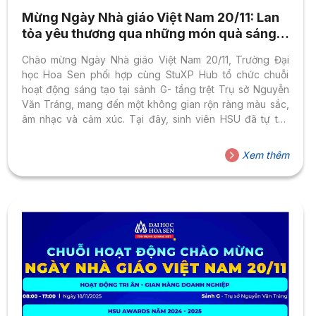
Mừng Ngày Nhà giáo Việt Nam 20/11: Lan
tỏa yêu thương qua những món quà sáng
tạo
Chào mừng Ngày Nhà giáo Việt Nam 20/11, Trường Đại
học Hoa Sen phối hợp cùng StuXP Hub tổ chức chuỗi
hoạt động sáng tạo tại sảnh G- tầng trệt Trụ sở Nguyễn
Văn Tráng, mang đến một không gian rộn ràng màu sắc,
âm nhạc và cảm xúc. Tại đây, sinh viên HSU đã tự tay
thực hiện những món quà ý nghĩa – nhỏ bé nhưng chan
chứa lòng biết ơn – dành tặng thầy cô. Từ không khí rộn
Xem thêm
ràng ấy, hành trình tri ân của sinh viên HSU được mở ra
bằng một không gian sáng...