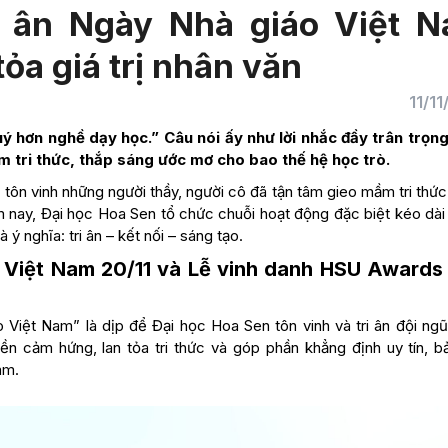
i ân Ngày Nhà giáo Việt 
tỏa giá trị nhân văn
11/1
ý hơn nghề dạy học.” Câu nói ấy như lời nhắc đầy trân trọn
tri thức, thắp sáng ước mơ cho bao thế hệ học trò.
tôn vinh những người thầy, người cô đã tận tâm gieo mầm tri thức
ăm nay, Đại học Hoa Sen tổ chức chuỗi hoạt động đặc biệt kéo dài
 nghĩa: tri ân – kết nối – sáng tạo.
 Việt Nam 20/11 và Lễ vinh danh HSU Awards
Việt Nam” là dịp để Đại học Hoa Sen tôn vinh và tri ân đội ngũ
ền cảm hứng, lan tỏa tri thức và góp phần khẳng định uy tín, b
am.