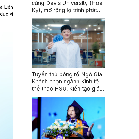
cùng Davis University (Hoa
a Liên
Kỳ), mở rộng lộ trình phát
dục vì
triển toàn cầu cho sinh viên
Tuyển thủ bóng rổ Ngô Gia
Khánh chọn ngành Kinh tế
thể thao HSU, kiến tạo giá
trị từ đam mê thể thao