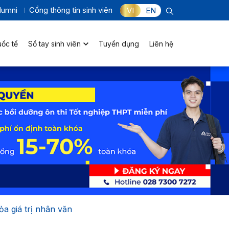
lumni
Cổng thông tin sinh viên
VI
EN
uốc tế
Sổ tay sinh viên
Tuyển dụng
Liên hệ
ỏa giá trị nhân văn