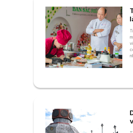
T
m
v
c
n
t
c
đ
t
cơ
T