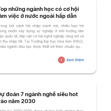
Top những ngành học có cơ hội
làm việc ở nước ngoài hấp dẫn
rong bối cảnh hội nhập mạnh mẽ, nhiều bạn trẻ
ong muốn xây dựng sự nghiệp ở môi trường làm
iệc quốc tế, tiếp cận cơ hội nghề nghiệp rộng mở và
ó thu nhập tốt. Tại Trường Đại học Hoa Sen (HSU),
hiều ngành đào tạo được thiết kế theo chuẩn quốc
ế, giúp sinh viên tự tin bước ra thế giới với nền tảng
huyên môn vững vàng và kỹ năng toàn cầu. Dưới
Xem thêm
ây là những ngành học tại HSU đang có nhu cầu
uyển dụng lớn trên thị trường quốc tế và mang đến
 hội...
Dự đoán 7 ngành nghề siêu hot
vào năm 2030
hập kỷ 2020–2030 đang chứng kiến những thay