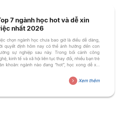
op 7 ngành học hot và dễ xin
việc nhất 2026
iệc chọn ngành học chưa bao giờ là điều dễ dàng,
ởi quyết định hôm nay có thể ảnh hưởng đến con
ường sự nghiệp sau này. Trong bối cảnh công
ghệ, kinh tế và xã hội liên tục thay đổi, nhiều bạn trẻ
ăn khoăn: ngành nào đang “hot”, học xong dễ xin
iệc và có cơ hội phát triển lâu dài? Nếu bạn cũng
ang tìm câu trả lời, hãy cùng khám phá Top 7 ngành
Xem thêm
ọc hot và dễ xin việc nhất từ HSU. Ngành Trí tuệ
hân tạo (AI) – Ngành học của tương lai Trí...