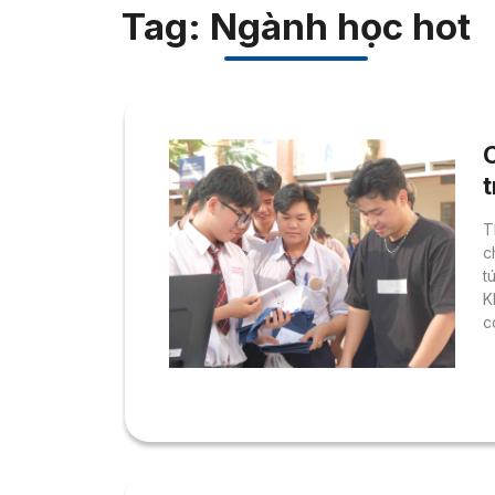
Tag: Ngành học hot
t
T
c
t
K
c
đ
l
c
s