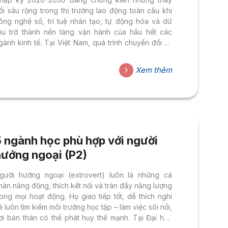
ổi sâu rộng trong thị trường lao động toàn cầu khi
ông nghệ số, trí tuệ nhân tạo, tự động hóa và dữ
iệu trở thành nền tảng vận hành của hầu hết các
gành kinh tế. Tại Việt Nam, quá trình chuyển đổi số
uốc gia và hội nhập kinh tế quốc tế càng thúc đẩy
hu cầu về nguồn nhân lực chất lượng cao. Vì vậy,
Xem thêm
iệc chọn ngành học phù hợp với xu hướng này sẽ
iúp bạn trẻ tạo lợi thế cạnh tranh, đặc biệt trong bối
ảnh...
5 ngành học phù hợp với người
hướng ngoại (P2)
gười hướng ngoại (extrovert) luôn là những cá
hân năng động, thích kết nối và tràn đầy năng lượng
rong mọi hoạt động. Họ giao tiếp tốt, dễ thích nghi
à luôn tìm kiếm môi trường học tập – làm việc sôi nổi,
ơi bản thân có thể phát huy thế mạnh. Tại Đại học