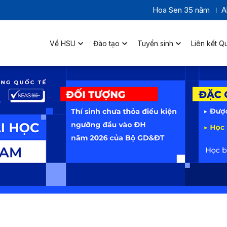
Hoa Sen 35 năm
A
Về HSU
Đào tạo
Tuyển sinh
Liên kết Q