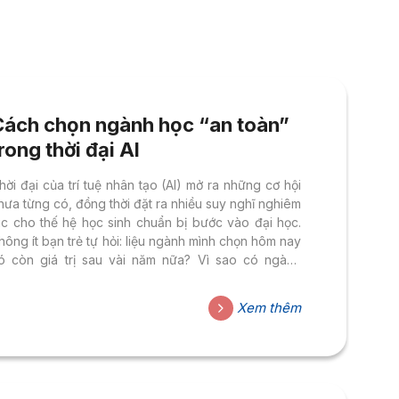
Cách chọn ngành học “an toàn”
rong thời đại AI
hời đại của trí tuệ nhân tạo (AI) mở ra những cơ hội
hưa từng có, đồng thời đặt ra nhiều suy nghĩ nghiêm
úc cho thế hệ học sinh chuẩn bị bước vào đại học.
hông ít bạn trẻ tự hỏi: liệu ngành mình chọn hôm nay
ó còn giá trị sau vài năm nữa? Vì sao có ngành
ược xem là “xu hướng”, nhưng cơ hội nghề nghiệp
ại không giống nhau? Đây không chỉ là câu chuyện
Xem thêm
ủa thị trường lao động. Đây là hành trình mỗi học
inh đi tìm năng lực thật sự của mình...