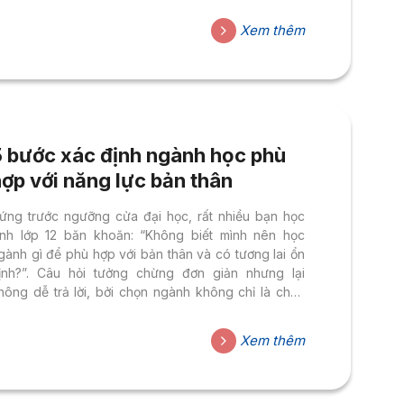
oa Sen (HSU), tinh thần đó được khơi dậy trong
ác chương trình đào tạo, giúp sinh viên tự tin thể
Xem thêm
iện bản thân, mở rộng mối quan hệ và chinh phục
hững cơ hội nghề nghiệp toàn cầu. Dưới đây là 5
gành học...
5 bước xác định ngành học phù
ợp với năng lực bản thân
ứng trước ngưỡng cửa đại học, rất nhiều bạn học
inh lớp 12 băn khoăn: “Không biết mình nên học
gành gì để phù hợp với bản thân và có tương lai ổn
ịnh?”. Câu hỏi tưởng chừng đơn giản nhưng lại
hông dễ trả lời, bởi chọn ngành không chỉ là chọn
ột tấm bằng, mà là chọn hướng đi cho cuộc đời.
ếu bạn đang loay hoay giữa nhiều lựa chọn, hãy
Xem thêm
ùng HSU đi qua 5 bước cơ bản để xác định ngành
ọc phù hợp nhất với năng lực và tính cách của mình.
ước 1:...