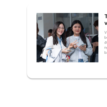
T
V
b
đ
n
b
v
đ
h
N