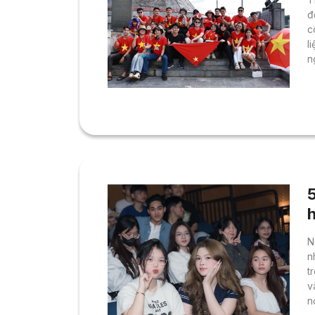
đ
c
l
n
q
n
v
g
c
N
n
t
v
n