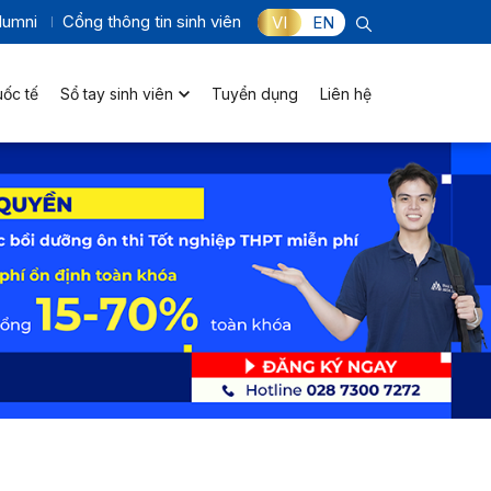
lumni
Cổng thông tin sinh viên
VI
EN
uốc tế
Sổ tay sinh viên
Tuyển dụng
Liên hệ