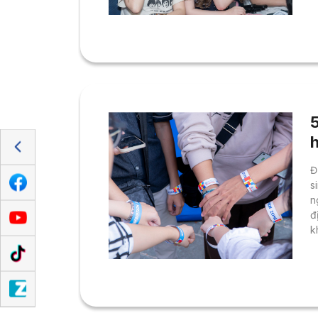
H
c
h
n
n
h
Đ
s
n
đ
k
m
N
c
h
B