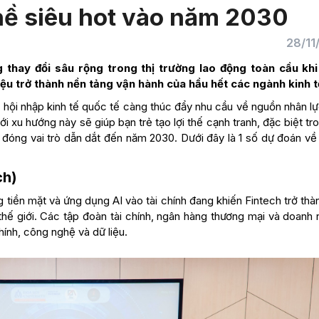
ề siêu hot vào năm 2030
28/11
hay đổi sâu rộng trong thị trường lao động toàn cầu kh
liệu trở thành nền tảng vận hành của hầu hết các ngành kinh t
à hội nhập kinh tế quốc tế càng thúc đẩy nhu cầu về nguồn nhân l
i xu hướng này sẽ giúp bạn trẻ tạo lợi thế cạnh tranh, đặc biệt tr
 đóng vai trò dẫn dắt đến năm 2030. Dưới đây là 1 số dự đoán về
ch)
tiền mặt và ứng dụng AI vào tài chính đang khiến Fintech trở thà
hế giới. Các tập đoàn tài chính, ngân hàng thương mại và doanh 
hính, công nghệ và dữ liệu.