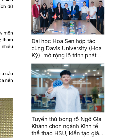
ích dữ
0% môn
; tham
Đại học Hoa Sen hợp tác
, nhiều
cùng Davis University (Hoa
Kỳ), mở rộng lộ trình phát
triển toàn cầu cho sinh viên
hu cầu
 đa nền
Tuyển thủ bóng rổ Ngô Gia
Khánh chọn ngành Kinh tế
thể thao HSU, kiến tạo giá