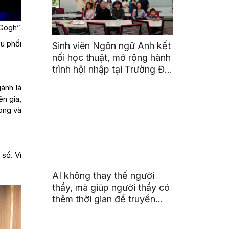
 Gogh”
ều phối
Sinh viên Ngôn ngữ Anh kết
nối học thuật, mở rộng hành
trình hội nhập tại Trường Đại
học Quốc gia Malaysia
ành là
ên gia,
rong và
 số. Vì
AI không thay thế người
thầy, mà giúp người thầy có
thêm thời gian để truyền
cảm hứng