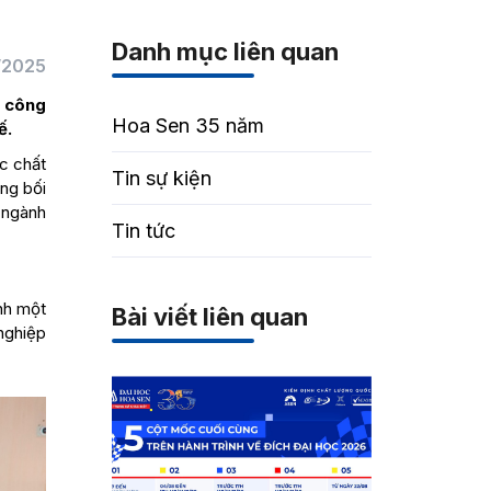
Danh mục liên quan
/2025
i công
Hoa Sen 35 năm
ế.
ực chất
Tin sự kiện
ong bối
 ngành
Tin tức
nh một
Bài viết liên quan
nghiệp