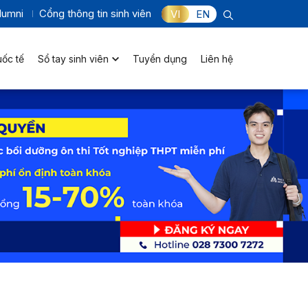
lumni
Cổng thông tin sinh viên
VI
EN
uốc tế
Sổ tay sinh viên
Tuyển dụng
Liên hệ