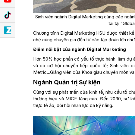
Sinh viên ngành Digital Marketing cùng các ngà
tài tại “Glo
Chương trình Digital Marketing HSU được thiết k
chẽ cùng chuyên gia đến từ các tập đoàn lớn n
Điểm nổi bật của ngành Digital Marketing
Hơn 50% học phần có yếu tố thực hành, làm dự á
và có cơ hội chuyển tiếp quốc tế; Sinh viên 
Metric…Giảng viên của Khoa giàu chuyên môn và k
Ngành Quản trị Sự kiện
Cùng với sự phát triển của kinh tế, nhu cầu tổ chứ
thương hiệu và MICE tăng cao. Đến 2030, sự kiệ
thực tế ảo, đòi hỏi nhân lực đa kỹ năng.