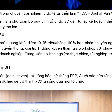
 trong chuyến trải nghiệm thực tế tại triển lãm “TỎA – Soul of Van
iên làm chủ toàn bộ quy trình tổ chức sự kiện từ lập kế hoạch, đi
quy mô lớn.
HSU
, mức lương khởi điểm 10–15 triệu/tháng; 60% học phần chuyên ng
 truyền thông, giải trí; Thường xuyên tham gia workshop với chuy
doanh nghiệp; Giảng viên có kinh nghiệm thực chiến, tốt nghiệp t
g AI
iệu (data-driven), tự động hóa, hệ thống ERP, AI và các nền tảng
ch dữ liệu sẽ trở thành xương sống của mọi tổ chức.