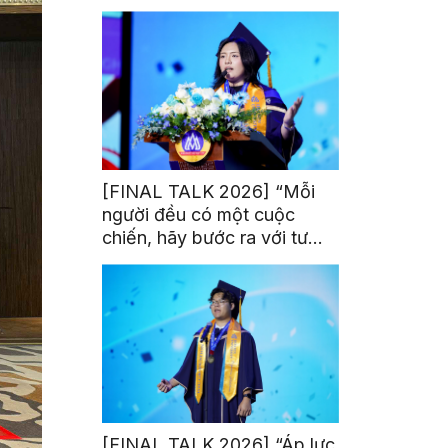
trị từ đam mê thể thao
[FINAL TALK 2026] “Mỗi
người đều có một cuộc
chiến, hãy bước ra với tư
thế của người chiến thắng”
[FINAL TALK 2026] “Áp lực