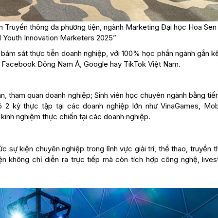
nh Truyền thông đa phương tiện, ngành Marketing Đại học Hoa Sen 
bal Youth Innovation Marketers 2025”
ế bám sát thực tiễn doanh nghiệp, với 100% học phần ngành gắn kế
hư Facebook Đông Nam Á, Google hay TikTok Việt Nam.
n, tham quan doanh nghiệp; Sinh viên học chuyên ngành bằng tiế
có 2 kỳ thực tập tại các doanh nghiệp lớn như VinaGames, Mob
inh nghiệm thực chiến tại các doanh nghiệp.
c sự kiện chuyên nghiệp trong lĩnh vực giải trí, thể thao, truyền 
n không chỉ diễn ra trực tiếp mà còn tích hợp công nghệ, lives