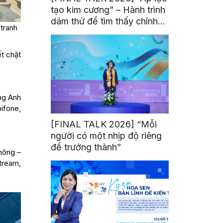
tạo kim cương” – Hành trình
dám thử để tìm thấy chính
tranh
mình
t chặt
ng Anh
ifone,
[FINAL TALK 2026] “Mỗi
người có một nhịp độ riêng
để trưởng thành”
thông –
tream,