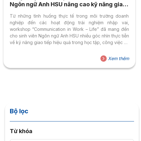
Ngôn ngữ Anh HSU nâng cao kỹ năng giao
tiếp hiệu quả cho học tập và công việc
Từ những tình huống thực tế trong môi trường doanh
nghiệp đến các hoạt động trải nghiệm nhập vai,
workshop “Communication in Work – Life” đã mang đến
cho sinh viên Ngôn ngữ Anh HSU nhiều góc nhìn thực tiễn
về kỹ năng giao tiếp hiệu quả trong học tập, công việc và
cuộc sống hiện đại. Sinh viên HSU khám phá nghệ thuật
giao tiếp hiệu quả trong thời đại mới Trong bối cảnh môi
Xem thêm
trường học tập và làm việc ngày càng đề cao khả năng
kết nối và phối hợp, giao tiếp hiệu quả trở thành một...
Bộ lọc
Từ khóa