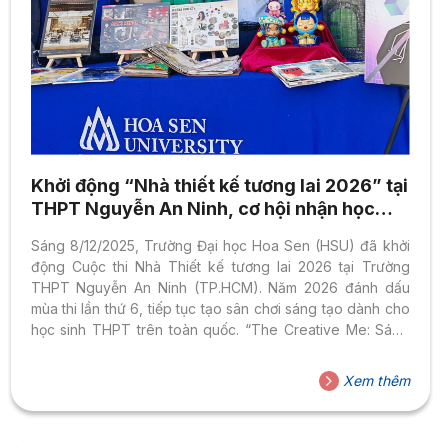
Khởi động “Nhà thiết kế tương lai 2026” tại
THPT Nguyễn An Ninh, cơ hội nhận học
bổng đến 70% toàn khoá
Sáng 8/12/2025, Trường Đại học Hoa Sen (HSU) đã khởi
động Cuộc thi Nhà Thiết kế tương lai 2026 tại Trường
THPT Nguyễn An Ninh (TP.HCM). Năm 2026 đánh dấu
mùa thi lần thứ 6, tiếp tục tạo sân chơi sáng tạo dành cho
học sinh THPT trên toàn quốc. “The Creative Me: Sáng
tạo hôm nay, định hình ngày mai” Với chủ đề “The
Creative Me: Sáng tạo hôm nay, định hình ngày mai”,
Xem thêm
cuộc thi mở ra cơ hội để các thí sinh tranh tài ở bốn lĩnh
vực: Thiết kế đồ họa – truyền thông, Nghệ thuật...