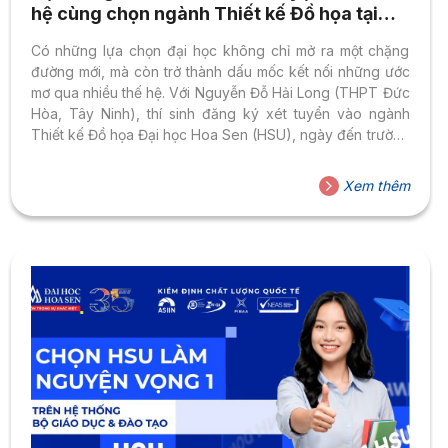
hệ cùng chọn ngành Thiết kế Đồ họa tại
HSU
Có những lựa chọn đại học không chỉ mở ra một chặng
đường mới, mà còn trở thành dấu mốc kết nối những ước
mơ qua nhiều thế hệ. Với Nguyễn Đỗ Hải Long (THPT Đức
Hòa, Tây Ninh), thí sinh đăng ký xét tuyển vào ngành
Thiết kế Đồ họa Đại học Hoa Sen (HSU), ngày đến trường
hoàn tất thủ tục đăng ký xét học bổng cũng là ngày bạn
nhận được một món quà tuổi 18 đặc biệt – câu chuyện về
Xem thêm
người cha từng học tại chính ngôi trường mình lựa chọn.
Lớn lên khi ba...