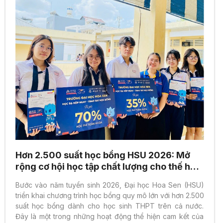
Hơn 2.500 suất học bổng HSU 2026: Mở
rộng cơ hội học tập chất lượng cho thế hệ
2K8
Bước vào năm tuyển sinh 2026, Đại học Hoa Sen (HSU)
triển khai chương trình học bổng quy mô lớn với hơn 2.500
suất học bổng dành cho học sinh THPT trên cả nước.
Đây là một trong những hoạt động thể hiện cam kết của