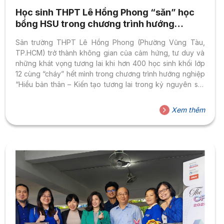
Học sinh THPT Lê Hồng Phong “săn” học
bổng HSU trong chương trình hướng
nghiệp
Sân trường THPT Lê Hồng Phong (Phường Vũng Tàu,
TP.HCM) trở thành không gian của cảm hứng, tư duy và
những khát vọng tương lai khi hơn 400 học sinh khối lớp
12 cùng “cháy” hết mình trong chương trình hướng nghiệp
“Hiểu bản thân – Kiến tạo tương lai trong kỷ nguyên số”
do Trường Đại học Hoa Sen (HSU) đồng hành tổ chức.
Không chỉ là một buổi chia sẻ thông tin, chương trình thực
Xem thêm
sự là một hành trình đánh thức nhận thức nghề nghiệp, nơi
học sinh được lắng nghe, được hỏi – và quan trọng...