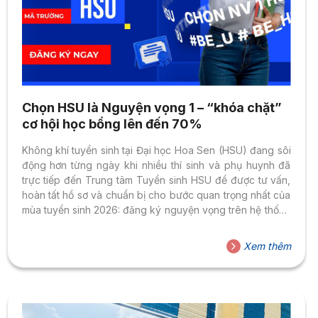
Chọn HSU là Nguyện vọng 1 – “khóa chặt”
cơ hội học bổng lên đến 70%
Không khí tuyển sinh tại Đại học Hoa Sen (HSU) đang sôi
động hơn từng ngày khi nhiều thí sinh và phụ huynh đã
trực tiếp đến Trung tâm Tuyển sinh HSU để được tư vấn,
hoàn tất hồ sơ và chuẩn bị cho bước quan trọng nhất của
mùa tuyển sinh 2026: đăng ký nguyện vọng trên hệ thống
của Bộ Giáo dục và Đào tạo. Sau hành trình tìm hiểu
ngành học, đăng ký xét học bổng và nhận kết quả đủ
Xem thêm
điều kiện, bạn đang tiến gần hơn đến cánh cửa trở thành
tân sinh viên HSU....