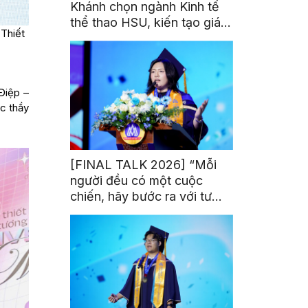
Khánh chọn ngành Kinh tế
thể thao HSU, kiến tạo giá
 Thiết
trị từ đam mê thể thao
Điệp –
c thầy
[FINAL TALK 2026] “Mỗi
người đều có một cuộc
chiến, hãy bước ra với tư
thế của người chiến thắng”