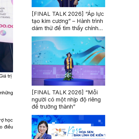
[FINAL TALK 2026] “Áp lực
tạo kim cương” – Hành trình
dám thử để tìm thấy chính
mình
iá trị
[FINAL TALK 2026] “Mỗi
 những
người có một nhịp độ riêng
để trưởng thành”
trợ học
o điều