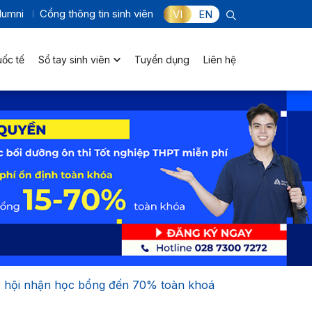
lumni
Cổng thông tin sinh viên
VI
EN
uốc tế
Sổ tay sinh viên
Tuyển dụng
Liên hệ
cơ hội nhận học bổng đến 70% toàn khoá