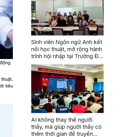
Sinh viên Ngôn ngữ Anh kết
nối học thuật, mở rộng hành
trình hội nhập tại Trường Đại
 động
học Quốc gia Malaysia
thuật.
i tiêu
AI không thay thế người
thầy, mà giúp người thầy có
thêm thời gian để truyền