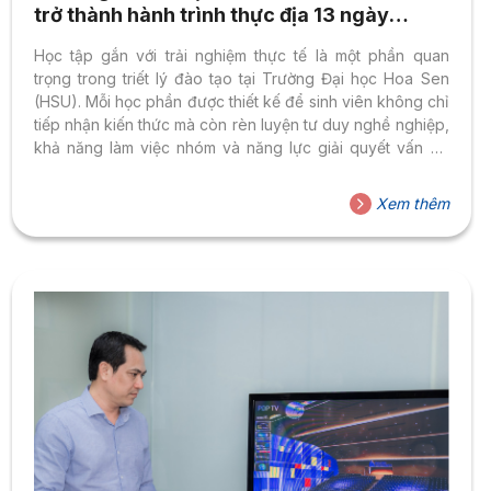
trở thành hành trình thực địa 13 ngày
xuyên miền Trung – Tây Nguyên
Học tập gắn với trải nghiệm thực tế là một phần quan
trọng trong triết lý đào tạo tại Trường Đại học Hoa Sen
(HSU). Mỗi học phần được thiết kế để sinh viên không chỉ
tiếp nhận kiến thức mà còn rèn luyện tư duy nghề nghiệp,
khả năng làm việc nhóm và năng lực giải quyết vấn đề
trong những bối cảnh thực tiễn. Chuyến thực địa “13 Days
Of Youth – Memories For A Lifetime” của sinh viên năm ba
Xem thêm
ngành Quản trị dịch vụ du lịch và lữ hành là một minh
chứng rõ nét cho...