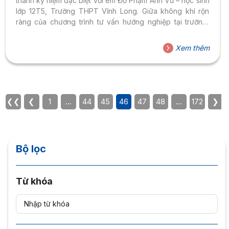
thành kỷ niệm đặc biệt với em Đỗ Phạm Anh Vũ – học sinh
lớp 12T5, Trường THPT Vĩnh Long. Giữa không khí rộn
ràng của chương trình tư vấn hướng nghiệp tại trường,
học bổng không chỉ là sự ghi nhận cho nỗ lực học tập mà
còn mở ra nhiều kỳ vọng cho chặng đường đại học phía
Xem thêm
trước. Học bổng 70% từ Đại học Hoa Sen – ghi nhận hành
trình nỗ lực Chia sẻ thêm về...
❮❮
❮
1
…
44
45
46
47
48
…
172
❯
Bộ lọc
Từ khóa