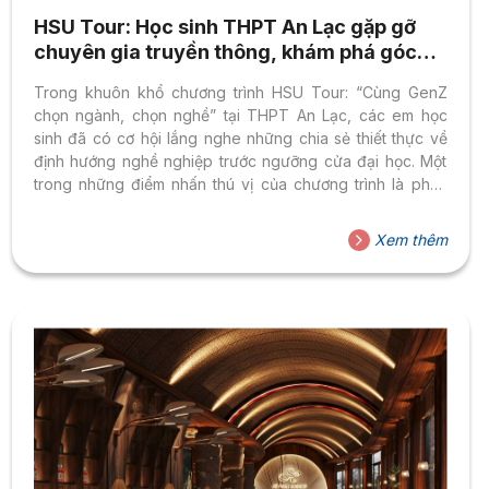
HSU Tour: Học sinh THPT An Lạc gặp gỡ
chuyên gia truyền thông, khám phá góc
nhìn mới về nghề nghiệp
Trong khuôn khổ chương trình HSU Tour: “Cùng GenZ
chọn ngành, chọn nghề” tại THPT An Lạc, các em học
sinh đã có cơ hội lắng nghe những chia sẻ thiết thực về
định hướng nghề nghiệp trước ngưỡng cửa đại học. Một
trong những điểm nhấn thú vị của chương trình là phần
giao lưu với chuyên gia truyền thông, Anh An Zuno – Giám
đốc truyền thông tại Yeah1 Group, người đứng sau chiến
Xem thêm
lược truyền thông của nhiều chương trình giải trí nổi bật
như “Anh Trai vượt ngàn chông gai” và “Chị Đẹp đạp gió
rẽ...