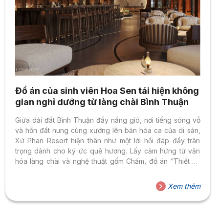
Đồ án của sinh viên Hoa Sen tái hiện không
gian nghỉ dưỡng từ làng chài Bình Thuận
Giữa dải đất Bình Thuận đầy nắng gió, nơi tiếng sóng vỗ
và hồn đất nung cùng xướng lên bản hòa ca của di sản,
Xứ Phan Resort hiện thân như một lời hồi đáp đầy trân
trọng dành cho ký ức quê hương. Lấy cảm hứng từ văn
hóa làng chài và nghệ thuật gốm Chăm, đồ án “Thiết kế
nội thất công trình nghỉ dưỡng về đề tài Làng Chài, tỉnh
Bình Thuận” của sinh viên Trần Vĩnh Hưng (Ngành Thiết
Xem thêm
kế nội thất, Trường Đại học Hoa Sen), dưới sự hướng dẫn
của ThS. Dương Ngọc Quỳnh...