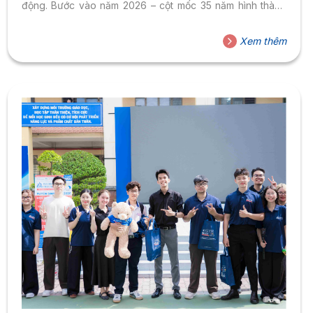
động. Bước vào năm 2026 – cột mốc 35 năm hình thành
và phát triển, Trường Đại học Hoa Sen (HSU) tiếp tục
khẳng định hướng đi đại học ứng dụng, lấy chất lượng
Xem thêm
đầu ra, năng lực làm việc thực tế và bản lĩnh hội nhập của
sinh viên làm trọng tâm...