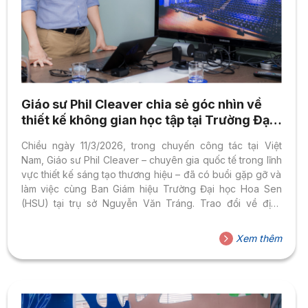
Giáo sư Phil Cleaver chia sẻ góc nhìn về
thiết kế không gian học tập tại Trường Đại
học Hoa Sen
Chiều ngày 11/3/2026, trong chuyến công tác tại Việt
Nam, Giáo sư Phil Cleaver – chuyên gia quốc tế trong lĩnh
vực thiết kế sáng tạo thương hiệu – đã có buổi gặp gỡ và
làm việc cùng Ban Giám hiệu Trường Đại học Hoa Sen
(HSU) tại trụ sở Nguyễn Văn Tráng. Trao đổi về định
hướng phát triển HSU giai đoạn 2026–2030 Tại buổi làm
việc, PGS.TS Nguyễn Hữu Huy Nhựt – Hiệu trưởng Nhà
Xem thêm
trường – đã chia sẻ với Giáo sư Phil Cleaver về triết lý
giáo dục và định vị chiến lược phát triển của...