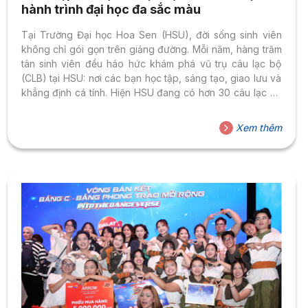
hành trình đại học đa sắc màu
Tại Trường Đại học Hoa Sen (HSU), đời sống sinh viên
không chỉ gói gọn trên giảng đường. Mỗi năm, hàng trăm
tân sinh viên đều háo hức khám phá vũ trụ câu lạc bộ
(CLB) tại HSU: nơi các bạn học tập, sáng tạo, giao lưu và
khẳng định cá tính. Hiện HSU đang có hơn 30 câu lạc bộ
trải rộng ở nhiều lĩnh vực từ học thuật, nghệ thuật, công
nghệ đến truyền thông – sự kiện. Mỗi CLB là một hành tinh
Xem thêm
riêng biệt trong vũ trụ rực rỡ của HSU, nơi bạn có thể
phát...