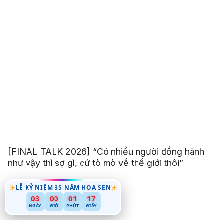
[FINAL TALK 2026] “Có nhiều người đồng hành
như vậy thì sợ gì, cứ tò mò về thế giới thôi”
LỄ KỶ NIỆM 35 NĂM HOA SEN
03
00
01
15
NGÀY
GIỜ
PHÚT
GIÂY