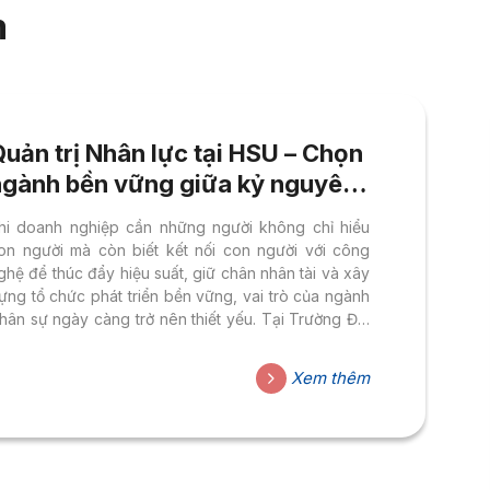
m
uản trị Nhân lực tại HSU – Chọn
ngành bền vững giữa kỷ nguyên
I: 95% sinh viên có việc làm
hi doanh nghiệp cần những người không chỉ hiểu
rước khi ra trường
on người mà còn biết kết nối con người với công
ghệ để thúc đẩy hiệu suất, giữ chân nhân tài và xây
ựng tổ chức phát triển bền vững, vai trò của ngành
hân sự ngày càng trở nên thiết yếu. Tại Trường Đại
ọc Hoa Sen (HSU), sinh viên ngành Quản trị Nhân
ực được đào tạo theo chuẩn quốc tế, phát triển
Xem thêm
ăng lực toàn diện và bám sát nhu cầu thực tiễn.