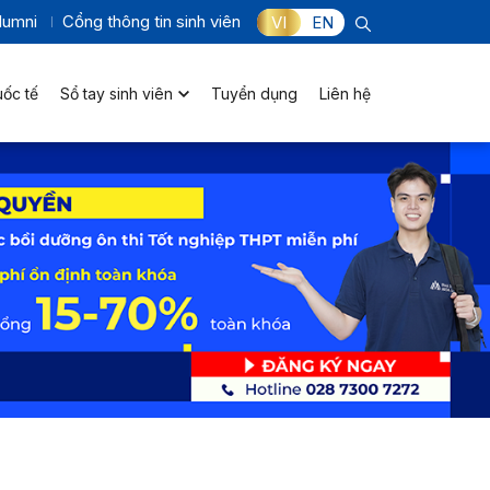
lumni
Cổng thông tin sinh viên
VI
EN
uốc tế
Sổ tay sinh viên
Tuyển dụng
Liên hệ