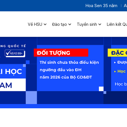
Hoa Sen 35 năm
A
Về HSU
Đào tạo
Tuyển sinh
Liên kết Q