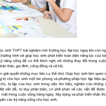
ọc sinh THPT trải nghiệm môi trường học đại học ngay khi còn ngồ
ương trình sẽ giúp học sinh phát triển toàn diện năng lực của bả
ỹ năng sống để có thể thích nghi với những thay đổi trong cuộ
bản thân, gia đình, cộng đồng và xã hội.
 giải quyết những mục tiêu cụ thể như: Giúp học sinh làm quen v
ang bị cho học sinh một tác phong và phương pháp học tập hiệu qu
hủ, tự lập của học sinh trong việc tìm hiểu, nghiên cứu những 
 đặt vấn đề, tư duy phản biện, có phê phán về các vấn đề được 
i mặt trong cuộc sống hàng ngày; Xây dựng và phát triển nhận th
luyện các kỹ năng sống cho học sinh.