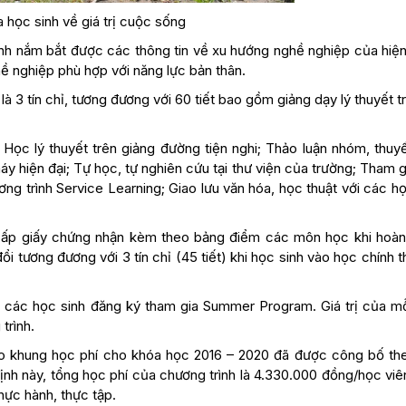
 học sinh về giá trị cuộc sống
h nắm bắt được các thông tin về xu hướng nghề nghiệp của hiện 
hề nghiệp phù hợp với năng lực bản thân.
là 3 tín chỉ, tương đương với 60 tiết bao gồm giảng dạy lý thuyết t
ọc lý thuyết trên giảng đường tiện nghi; Thảo luận nhóm, thuyết
y hiện đại; Tự học, tự nghiên cứu tại thư viện của trường; Tham 
g trình Service Learning; Giao lưu văn hóa, học thuật với các h
cấp giấy chứng nhận kèm theo bảng điểm các môn học khi hoàn
ổi tương đương với 3 tín chỉ (45 tiết) khi học sinh vào học chính t
các học sinh đăng ký tham gia Summer Program. Giá trị của mỗ
trình.
eo khung học phí cho khóa học 2016 – 2020 đã được công bố th
ịnh này, tổng học phí của chương trình là 4.330.000 đồng/học viê
thực hành, thực tập.