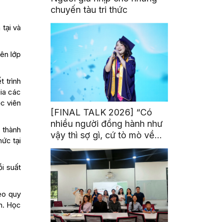
chuyến tàu tri thức
tại và
rên lớp
 trình
gia các
ọc viên
[FINAL TALK 2026] “Có
nhiều người đồng hành như
 thành
vậy thì sợ gì, cứ tò mò về
hức tại
thế giới thôi”
i suất
eo quy
n. Học