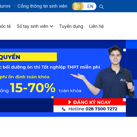
lumni
Cổng thông tin sinh viên
VI
EN
uốc tế
Sổ tay sinh viên
Tuyển dụng
Liên hệ