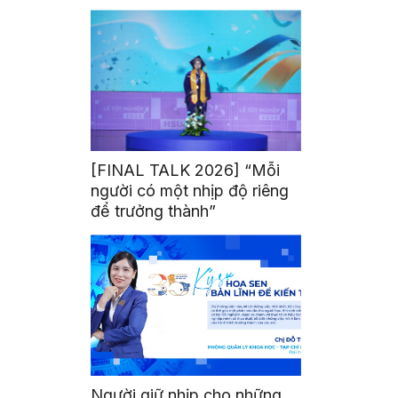
mình
[FINAL TALK 2026] “Mỗi
người có một nhịp độ riêng
để trưởng thành”
Người giữ nhịp cho những