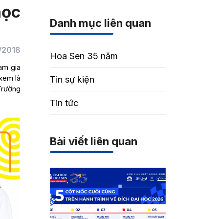
học
Danh mục liên quan
/2018
Hoa Sen 35 năm
am gia
xem là
Tin sự kiện
 Trường
Tin tức
Bài viết liên quan