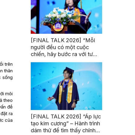
[FINAL TALK 2026] “Mỗi
người đều có một cuộc
chiến, hãy bước ra với tư
thế của người chiến thắng”
i trên
n thân
c sống
ới môi
ả theo
vấn đề
đặt ra
[FINAL TALK 2026] “Áp lực
ức của
tạo kim cương” – Hành trình
dám thử để tìm thấy chính