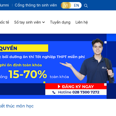
lumni
Cổng thông tin sinh viên
VI
EN
uốc tế
Sổ tay sinh viên
Tuyển dụng
Liên hệ
 kết thúc môn học