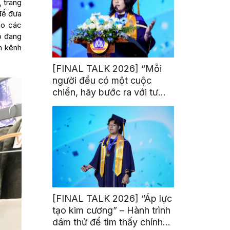
 trang
 để đưa
ho các
p đang
n kênh
[FINAL TALK 2026] “Mỗi
người đều có một cuộc
chiến, hãy bước ra với tư
thế của người chiến thắng”
[FINAL TALK 2026] “Áp lực
tạo kim cương” – Hành trình
dám thử để tìm thấy chính