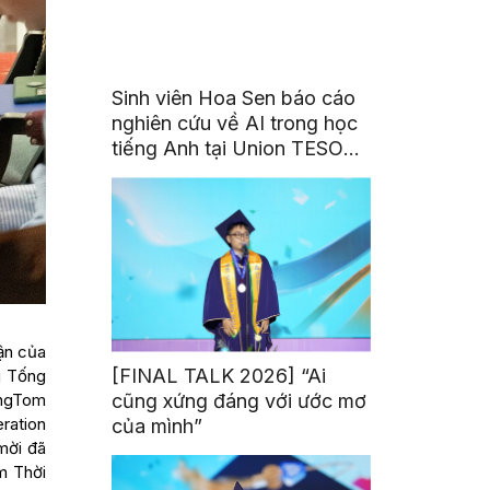
Sinh viên Hoa Sen báo cáo
nghiên cứu về AI trong học
tiếng Anh tại Union TESOL
2026 ở Singapore
hận của
[FINAL TALK 2026] “Ai
g Tống
cũng xứng đáng với ước mơ
ÔngTom
ration
của mình”
mời đã
m Thời