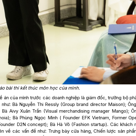
áo bài thi kết thúc môn học của mình.
 đề án của mình trước các doanh nghiệp là giám đốc, trưởng bộ p
m như: Bà Nguyễn Thi Ressly (Group brand director Maison); Ôn
; Bà Aivy Xuân Trần (Visual merchandising manager Mango); 
anoia); Bà Phùng Ngọc Minh ( Founder EFK Vietnam, Former Ope
under D2N concept); Bà Hà Võ (Fashion startup). Các khách 
viên về các vấn đề như: Trưng bày cửa hàng, Chiến lược sản phẩ