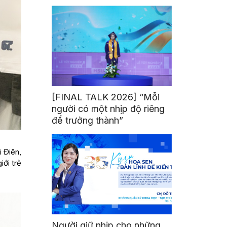
mình
[FINAL TALK 2026] “Mỗi
người có một nhịp độ riêng
để trưởng thành”
 Điên,
iới trẻ
Người giữ nhịp cho những