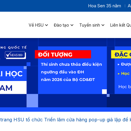
Hoa Sen 35 năm
A
Về HSU
Đào tạo
Tuyển sinh
Liên kết Q
ời trang HSU tổ chức Triển lãm cửa hàng pop-up giả lập để