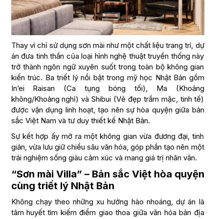
Thay vì chỉ sử dụng sơn mài như một chất liệu trang trí, dự
án đưa tinh thần của loại hình nghệ thuật truyền thống này
trở thành ngôn ngữ xuyên suốt trong toàn bộ không gian
kiến trúc. Ba triết lý nổi bật trong mỹ học Nhật Bản gồm
In’ei Raisan (Ca tụng bóng tối), Ma (Khoảng
không/Khoảng nghỉ) và Shibui (Vẻ đẹp trầm mặc, tinh tế)
được vận dụng linh hoạt, tạo nên sự hòa quyện giữa bản
sắc Việt Nam và tư duy thiết kế Nhật Bản.
Sự kết hợp ấy mở ra một không gian vừa đương đại, tinh
giản, vừa lưu giữ chiều sâu văn hóa, góp phần tạo nên một
trải nghiệm sống giàu cảm xúc và mang giá trị nhân văn.
“Sơn mài Villa” – Bản sắc Việt hòa quyện
cùng triết lý Nhật Bản
Không chạy theo những xu hướng hào nhoáng, dự án là
tâm huyết tìm kiếm điểm giao thoa giữa văn hóa bản địa