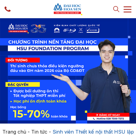
Trang chủ
-
Tin tức
-
Sinh viên Thiết kế nội thất HSU lập