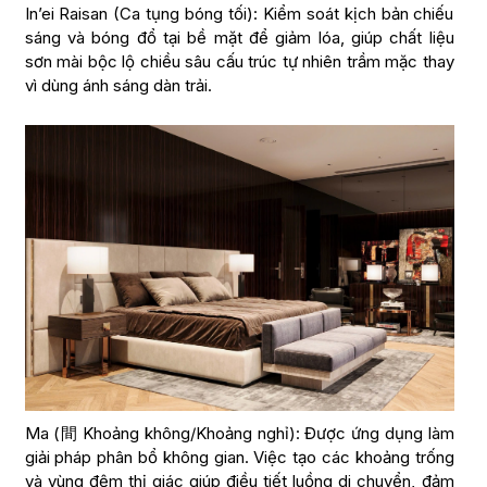
In’ei Raisan (Ca tụng bóng tối): Kiểm soát kịch bản chiếu
sáng và bóng đổ tại bề mặt để giảm lóa, giúp chất liệu
sơn mài bộc lộ chiều sâu cấu trúc tự nhiên trầm mặc thay
vì dùng ánh sáng dàn trải.
Ma (間 Khoảng không/Khoảng nghỉ): Được ứng dụng làm
giải pháp phân bổ không gian. Việc tạo các khoảng trống
và vùng đệm thị giác giúp điều tiết luồng di chuyển, đảm