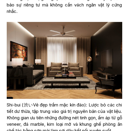
bảo sự riêng tư mà không cần vách ngăn vật lý cứng
nhắc.
Shi-bui (渋いVẻ đẹp trầm mặc kín đáo): Lược bỏ các chi
tiết dư thừa, tập trung vào giá trị nguyên bản của vật liệu.
Không gian ưu tiên những đường nét tinh gọn, ấm áp từ gỗ
veneer, đá marble, kim loại mờ và khung ghế phòng ăn
chế tác bằng sơn mài làm sợi dây kết nối xuyên suốt.