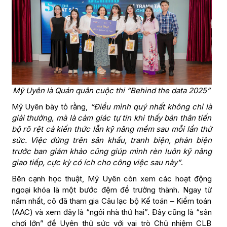
Mỹ Uyên là Quán quân cuộc thi “Behind the data 2025”
Mỹ Uyên bày tỏ rằng,
“Điều mình quý nhất không chỉ là
giải thưởng, mà là cảm giác tự tin khi thấy bản thân tiến
bộ rõ rệt cả kiến thức lẫn kỹ năng mềm sau mỗi lần thử
sức. Việc đứng trên sân khấu, tranh biện, phản biện
trước ban giám khảo cũng giúp mình rèn luôn kỹ năng
giao tiếp, cực kỳ có ích cho công việc sau này”
.
Bên cạnh học thuật, Mỹ Uyên còn xem các hoạt động
ngoại khóa là một bước đệm để trưởng thành. Ngay từ
năm nhất, cô đã tham gia Câu lạc bộ Kế toán – Kiểm toán
(AAC) và xem đây là “ngôi nhà thứ hai”. Đây cũng là “sân
chơi lớn” để Uyên thử sức với vai trò Chủ nhiệm CLB