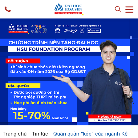
Trang chủ
-
Tin tức
-
Quán quân “kép” của ngành Kế