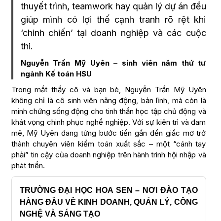
thuyết trình, teamwork hay quản lý dự án đều
giúp mình có lợi thế cạnh tranh rõ rệt khi
‘chinh chiến’ tại doanh nghiệp và các cuộc
thi.
Nguyễn Trần Mỹ Uyên – sinh viên năm thứ tư
ngành Kế toán HSU
Trong mắt thầy cô và bạn bè, Nguyễn Trần Mỹ Uyên
không chỉ là cô sinh viên năng động, bản lĩnh, mà còn là
minh chứng sống động cho tinh thần học tập chủ động và
khát vọng chinh phục nghề nghiệp. Với sự kiên trì và đam
mê, Mỹ Uyên đang từng bước tiến gần đến giấc mơ trở
thành chuyên viên kiểm toán xuất sắc – một “cánh tay
phải” tin cậy của doanh nghiệp trên hành trình hội nhập và
phát triển.
TRƯỜNG ĐẠI HỌC HOA SEN – NƠI ĐÀO TẠO
HÀNG ĐẦU VỀ KINH DOANH, QUẢN LÝ, CÔNG
NGHỆ VÀ SÁNG TẠO