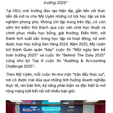
trưởng 2025″
Tại HSU, môi trường đào tạo hiện đại, gắn liền với thực
tiễn đã mở ra cho Mỹ Uyên những cơ hội học tập và trải
nghiệm phong phú. Không chỉ tập trung trên lớp, cô còn
sớm tìm kiếm thử thách qua các sân chơi học thuật và
chinh phục nhiều học bổng, giải thưởng. Điển hình, với
thành tích xuất sắc trong học tập và hoạt động, nữ sinh
được trao Học bổng Sen Vàng 2024. Năm 2025, Mỹ Uyên
trở thành Quán quân “kép” cuộc thi “Một ngày làm kế
toán trưởng 2025” và cuộc thi “Behind The Data 2025”
cũng như lọt Top 6 cuộc thi “Auditing & Accounting
Challenge 2025”.
Theo Mỹ Uyên, mỗi cuộc thi như một “trận đấu thực sự”,
nơi cô được mài dũa qua những tình huống doanh nghiệp
thực tế, rèn bản lĩnh, kỹ năng phản biện và đặc biệt là mở
rộng mạng lưới kết nối với nhiều bạn giỏi.