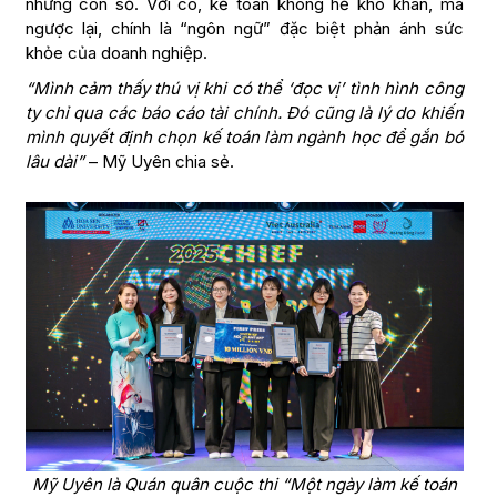
những con số. Với cô, kế toán không hề khô khan, mà
ngược lại, chính là “ngôn ngữ” đặc biệt phản ánh sức
khỏe của doanh nghiệp.
“Mình cảm thấy thú vị khi có thể ‘đọc vị’ tình hình công
ty chỉ qua các báo cáo tài chính. Đó cũng là lý do khiến
mình quyết định chọn kế toán làm ngành học để gắn bó
lâu dài”
– Mỹ Uyên chia sẻ.
Mỹ Uyên là Quán quân cuộc thi “Một ngày làm kế toán