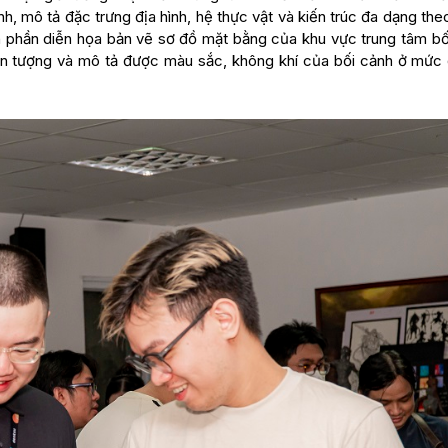
h, mô tả đặc trưng địa hình, hệ thực vật và kiến trúc đa dạng th
iện phần diễn họa bản vẽ sơ đồ mặt bằng của khu vực trung tâm bố
ấn tượng và mô tả được màu sắc, không khí của bối cảnh ở mức 