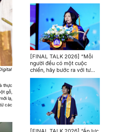
trị từ đam mê thể thao
[FINAL TALK 2026] “Mỗi
người đều có một cuộc
igital
chiến, hãy bước ra với tư
thế của người chiến thắng”
là thực
ột gỗ,
mới lạ,
 từ các
[FINAL TALK 2026] “Áp lực