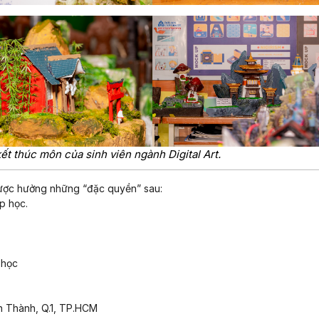
ết thúc môn của sinh viên ngành Digital Art.
 được hưởng những “đặc quyền” sau:
p học.
 học
n Thành, Q.1, TP.HCM