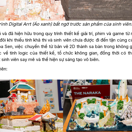
nh Digital Arrt (Áo xanh) bất ngờ trước sản phẩm của sinh viên
 đã hiện hữu trong quy trình thiết kế giải trí, phim và game từ r
ôi khi thiếu tính khả thi và sinh viên chưa được đi đến tận cùng 
Hoa Sen, việc chuyển thể từ bản vẽ 2D thành sa bàn trong không g
 về tính logic của thiết kế, tổ chức không gian, đồng thời có t
 sinh viên say mê và thể hiện sự sáng tạo vô biên.
iên: