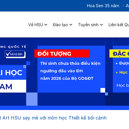
Hoa Sen 35 năm
A
Về HSU
Đào tạo
Tuyển sinh
Liên kết Q
al Art HSU say mê với môn học Thiết kế bối cảnh