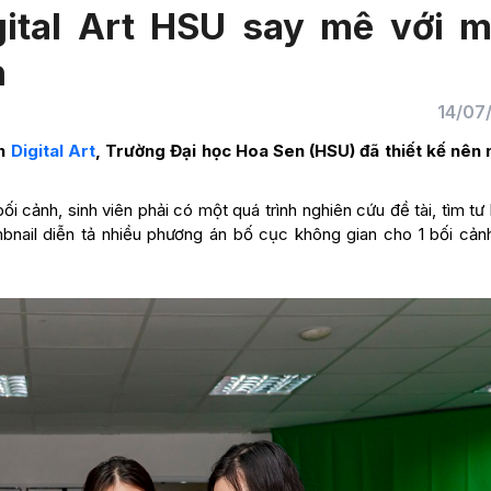
gital Art HSU say mê với 
h
14/07
nh
Digital Art
, Trường Đại học Hoa Sen (HSU) đã thiết kế nên
i cảnh, sinh viên phải có một quá trình nghiên cứu đề tài, tìm tư 
mbnail diễn tả nhiều phương án bố cục không gian cho 1 bối cảnh 