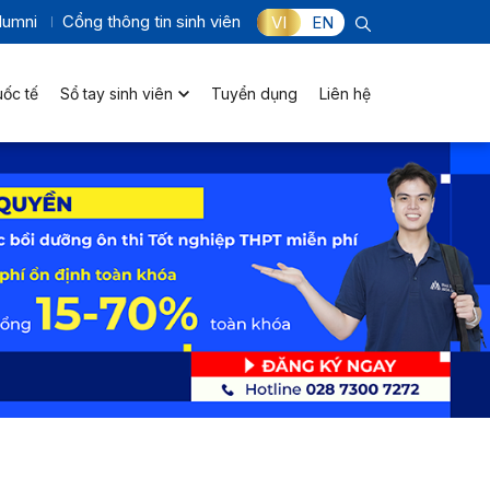
lumni
Cổng thông tin sinh viên
VI
EN
uốc tế
Sổ tay sinh viên
Tuyển dụng
Liên hệ