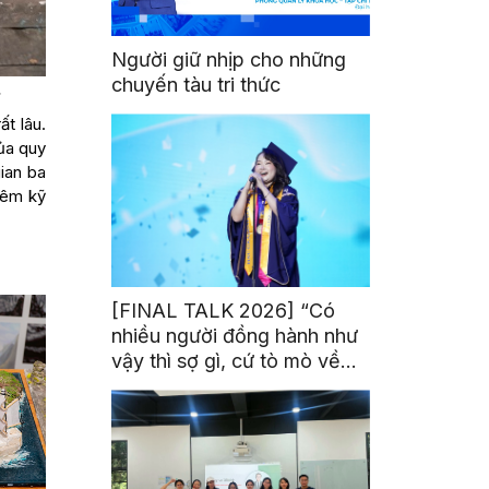
Người giữ nhịp cho những
chuyến tàu tri thức
.
ất lâu.
của quy
ian ba
hêm kỹ
[FINAL TALK 2026] “Có
nhiều người đồng hành như
vậy thì sợ gì, cứ tò mò về
thế giới thôi”