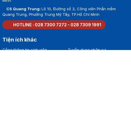
Minh
CS Quang Trung:
Lô 10, Đường số 3, Công viên Phần mềm
Quang Trung, Phường Trung Mỹ Tây, TP.Hồ Chí Minh
HOTLINE :
028 7300 7272
-
028 7309 1991
Tiện ích khác
Cổng thông tin sinh viên
Tuyển dụng nhân sự
Sổ tay sinh viên
Thư viện
Tra cứu văn bằng
Liên hệ