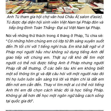
Anh Tú tham gia hội chợ văn hoá Châu Á( salon d’asie).
Tú được đại diện hội sinh viên Việt Nam tại Pháp đón và
tiếp ông Đinh Toàn Thắng- Đại sứ Việt Nam tại Pháp.
Nói về những thử thách trong 4 tháng ở Pháp, Tú chia sẻ:
“
Có những hôm chúng em có lớp từ 8h sáng xuyên suốt
đến 7h tối chỉ với 1 tiếng nghỉ trưa. Em khá bất ngờ vì ở
Pháp mọi người hầu như không sử dụng tiếng Anh để
giao tiếp với chúng em. Thật sự rất khó để tìm một
người có thể nói được tiếng Anh ở Pháp nhưng người
Pháp rất dễ thương. Ở các bến tàu khi em không biết
một số thông tin gì và đặt câu hỏi với một người nào đó
thì họ luôn luôn sẵn sàng trả lời và thậm chí là dắt em
đến nơi em cần đến. Thay vì tìm một ai có thể nói tiếng
Anh thì em đã chọn cách khác đó là học tiếng Pháp.
Không gì dễ hơn để học một ngôn ngữ bằng cách sống
tại quốc gia đó
”.