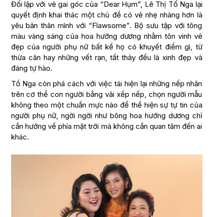
Đối lập với vẻ gai góc của “Dear Hụm”, Lê Thị Tố Nga lại
quyết định khai thác một chủ đề có vẻ nhẹ nhàng hơn là
yêu bản thân mình với “Flawsome”. Bộ sưu tập với tông
màu vàng sáng của hoa hướng dương nhằm tôn vinh vẻ
đẹp của người phụ nữ bất kể họ có khuyết điểm gì, từ
thừa cân hay những vết rạn, tất thảy đều là xinh đẹp và
đáng tự hào.
Tố Nga còn phá cách với việc tái hiện lại những nếp nhăn
trên cơ thể con người bằng vải xếp nếp, chọn người mẫu
không theo một chuẩn mực nào để thể hiện sự tự tin của
người phụ nữ, ngời ngời như bông hoa hướng dương chỉ
cần hướng về phía mặt trời mà không cần quan tâm đến ai
khác.