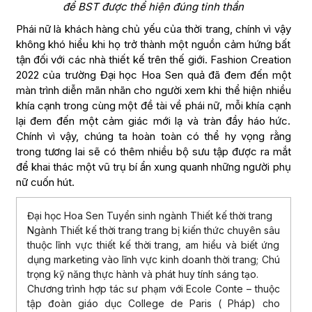
để BST được thể hiện đúng tinh thần
Phái nữ là khách hàng chủ yếu của thời trang, chính vì vậy
không khó hiểu khi họ trở thành một nguồn cảm hứng bất
tận đối với các nhà thiết kế trên thế giới. Fashion Creation
2022 của trường Đại học Hoa Sen quả đã đem đến một
màn trình diễn mãn nhãn cho người xem khi thể hiện nhiều
khía cạnh trong cùng một đề tài về phái nữ, mỗi khía cạnh
lại đem đến một cảm giác mới lạ và tràn đầy háo hức.
Chính vì vậy, chúng ta hoàn toàn có thể hy vọng rằng
trong tương lai sẽ có thêm nhiều bộ sưu tập được ra mắt
để khai thác một vũ trụ bí ẩn xung quanh những người phụ
nữ cuốn hút.
Đại học Hoa Sen Tuyển sinh ngành Thiết kế thời trang
Ngành Thiết kế thời trang trang bị kiến thức chuyên sâu
thuộc lĩnh vực thiết kế thời trang, am hiểu và biết ứng
dụng marketing vào lĩnh vực kinh doanh thời trang; Chú
trọng kỹ năng thực hành và phát huy tính sáng tạo.
Chương trình hợp tác sư phạm với Ecole Conte – thuộc
tập đoàn giáo dục College de Paris ( Pháp) cho