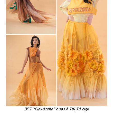
BST
“Flawsome” của Lê Thị Tố Ng
a