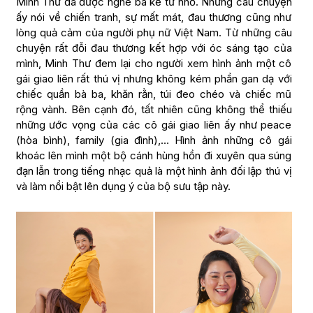
Minh Thư đã được nghe bà kể từ nhỏ. Những câu chuyện
ấy nói về chiến tranh, sự mất mát, đau thương cũng như
lòng quả cảm của người phụ nữ Việt Nam. Từ những câu
chuyện rất đỗi đau thương kết hợp với óc sáng tạo của
mình, Minh Thư đem lại cho người xem hình ảnh một cô
gái giao liên rất thú vị nhưng không kém phần gan dạ với
chiếc quần bà ba, khăn rằn, túi đeo chéo và chiếc mũ
rộng vành. Bên cạnh đó, tất nhiên cũng không thể thiếu
những ước vọng của các cô gái giao liên ấy như peace
(hòa bình), family (gia đình),… Hình ảnh những cô gái
khoác lên mình một bộ cánh hùng hồn đi xuyên qua súng
đạn lẫn trong tiếng nhạc quả là một hình ảnh đối lập thú vị
và làm nổi bật lên dụng ý của bộ sưu tập này.