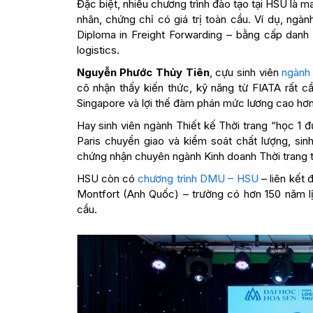
Đặc biệt, nhiều chương trình đào tạo tại HSU là m
nhân, chứng chỉ có giá trị toàn cầu. Ví dụ, ng
Diploma in Freight Forwarding – bằng cấp danh 
logistics.
Nguyễn Phước Thủy Tiên
, cựu sinh viên
ngành 
cô nhận thấy kiến thức, kỹ năng từ FIATA rất c
Singapore và lợi thế đàm phán mức lương cao hơ
Hay sinh viên ngành Thiết kế Thời trang “học 1 
Paris chuyển giao và kiểm soát chất lượng, si
chứng nhận chuyên ngành Kinh doanh Thời trang t
HSU còn có
chương trình DMU – HSU
– liên kết 
Montfort (Anh Quốc) – trường có hơn 150 năm lị
cầu.