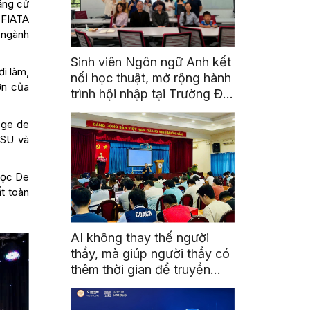
bằng cử
 FIATA
 ngành
Sinh viên Ngôn ngữ Anh kết
i làm,
nối học thuật, mở rộng hành
ớn của
trình hội nhập tại Trường Đại
học Quốc gia Malaysia
ège de
HSU và
 học De
t toàn
AI không thay thế người
thầy, mà giúp người thầy có
thêm thời gian để truyền
cảm hứng