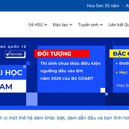
Hoa Sen 35 năm
A
Về HSU
Đào tạo
Tuyển sinh
Liên kết Q
h vị một thế hệ dám khác biệt, dám dẫn đầu và bản lĩnh h