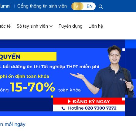
lumni
Cổng thông tin sinh viên
VI
EN
uốc tế
Sổ tay sinh viên
Tuyển dụng
Liên hệ
ơn mỗi ngày