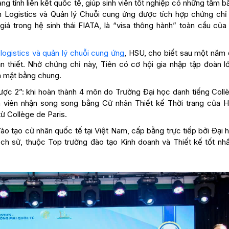
ang tính liên kết quốc tế, giúp sinh viên tốt nghiệp có những tấm 
ành Logistics và Quản lý Chuỗi cung ứng được tích hợp chứng chỉ
giá trong hệ sinh thái FIATA, là “visa thông hành” toàn cầu của
logistics và quản lý chuỗi cung ứng
, HSU, cho biết sau một năm đ
ần thiết. Nhờ chứng chỉ này, Tiên có cơ hội gia nhập tập đoàn l
n mặt bằng chung.
được 2”: khi hoàn thành 4 môn do Trường Đại học danh tiếng Coll
nh viên nhận song song bằng Cử nhân Thiết kế Thời trang của 
ừ Collège de Paris.
đào tạo cử nhân quốc tế tại Việt Nam, cấp bằng trực tiếp bởi Đại
ch sử, thuộc Top trường đào tạo Kinh doanh và Thiết kế tốt nhấ