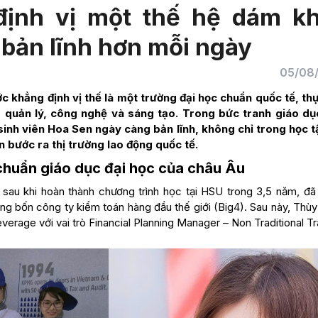
định vị một thế hệ dám k
 bản lĩnh hơn mỗi ngày
05/08
 khẳng định vị thế là một trường đại học chuẩn quốc tế, th
, quản lý, công nghệ và sáng tạo. Trong bức tranh giáo dụ
ụ, sinh viên Hoa Sen ngày càng bản lĩnh, không chỉ trong học 
n bước ra thị trường lao động quốc tế.
 chuẩn giáo dục đại học của châu Âu
, sau khi hoàn thành chương trình học tại HSU trong 3,5 năm, đã
g bốn công ty kiểm toán hàng đầu thế giới (Big4). Sau này, Thùy
everage với vai trò Financial Planning Manager – Non Traditional T