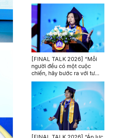
trị từ đam mê thể thao
[FINAL TALK 2026] “Mỗi
người đều có một cuộc
chiến, hãy bước ra với tư
thế của người chiến thắng”
[FINAL TALK 2026] “Áp lực