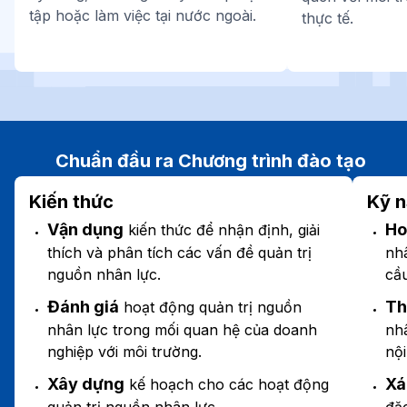
tập hoặc làm việc tại nước ngoài.
thực tế.
Chuẩn đầu ra Chương trình đào tạo
Kiến thức
Kỹ 
Vận dụng
Ho
kiến thức để nhận định, giải
thích và phân tích các vấn đề quản trị
nh
nguồn nhân lực.
cầu
Đánh giá
Th
hoạt động quản trị nguồn
nhân lực trong mối quan hệ của doanh
nhâ
nghiệp với môi trường.
nội
Xây dựng
Xá
kế hoạch cho các hoạt động
quản trị nguồn nhân lực.
đặ