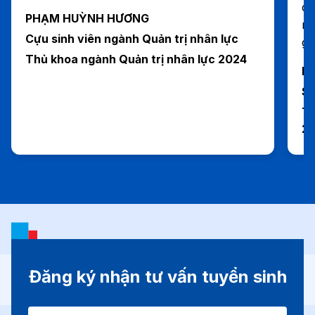
do
PHẠM HUỲNH HƯƠNG
mô
Cựu sinh viên ngành Quản trị nhân lực
gi
Thủ khoa ngành Quản trị nhân lực 2024
H
Si
Tr
2
Đăng ký nhận tư vấn tuyển sinh