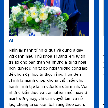
Nhìn lại hành trình đi qua và đứng ở đây
Bố
với danh hiệu Thủ khoa Trường, em tự tin
tr
trả lời cho bản thân và những ai từng hoài
gi
nghi quyết định từ bỏ ngôi trường công lập
vớ
để chọn đại học tư thục rằng, Hoa Sen
đồ
chính là mảnh ghép không thể thiếu cho
Em
hành trình tập làm người lớn của mình. Với
vớ
những kiến thức và trải nghiệm mỗi ngày ở
ng
mái trường này, chỉ cần quyết tâm và nỗ
th
lực, chúng ta sẽ luôn toả sáng theo cách.
– 