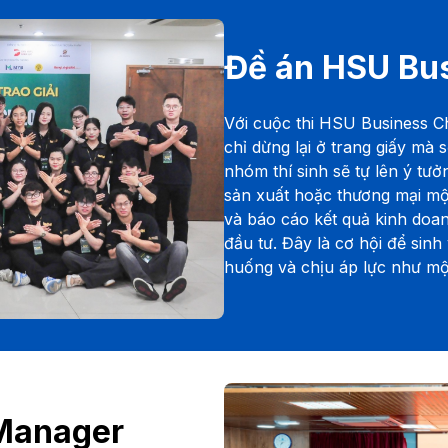
Đề án HSU Bu
Với cuộc thi HSU Business C
chỉ dừng lại ở trang giấy mà 
nhóm thí sinh sẽ tự lên ý tưởn
sản xuất hoặc thương mại một
và báo cáo kết quả kinh doa
đầu tư. Đây là cơ hội để sinh
huống và chịu áp lực như mộ
 Manager