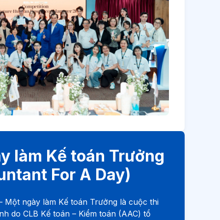
y làm Kế toán Trưởng
untant For A Day)
– Một ngày làm Kế toán Trưởng là cuộc thi
nh do CLB Kế toán – Kiểm toán (AAC) tổ