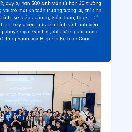
, quy tụ hơn 500 sinh viên từ hơn 30 trường
 vai trò một kế toán trưởng tương lai, thí sinh
chính, kế toán quản trị, kiểm toán, thuế… để
 trình bày chiến lược tài chính và tranh biện
g chuyên gia. Đặc biệt,chất lượng của cuộc
sự đồng hành của Hiệp hội Kế toán Công