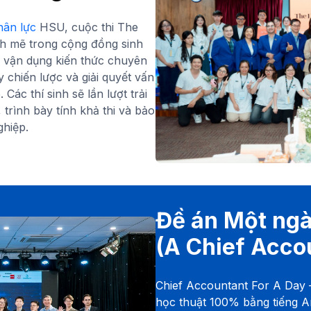
hân lực
HSU, cuộc thi The
h mẽ trong cộng đồng sinh
n vận dụng kiến thức chuyên
y chiến lược và giải quyết vấn
ác thí sinh sẽ lần lượt trải
 trình bày tính khả thi và bảo
ghiệp.
Đề án Một ngà
(A Chief Acco
Chief Accountant For A Day 
học thuật 100% bằng tiếng A