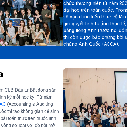
chức thường niên từ năm 2022
đại học trên toàn quốc. Trong
sẽ vận dụng kiến thức về tài 
giải quyết tình huống thực tế,
bằng tiếng Anh trước hội đồn
thi còn được bảo chứng bởi 
chứng Anh Quốc (ACCA).
a
viên CLB Đầu tư Bất động sản
ịnh kỳ mỗi học kỳ. Từ năm
AC
(Accounting & Auditing
c thi tạo không gian để sinh
bài toán thực tiễn thuộc lĩnh
a vòng sơ loại với đề bài mở