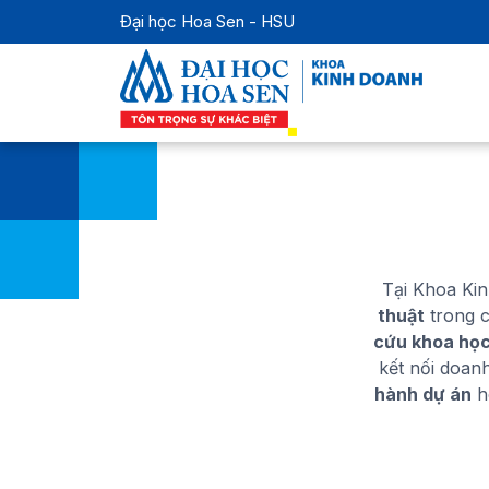
Đại học Hoa Sen - HSU
Tại Khoa Ki
thuật
trong c
cứu khoa họ
kết nối doan
hành dự án
ho