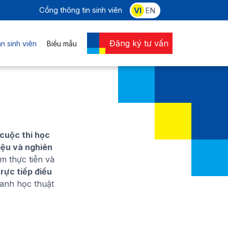
Cổng thông tin sinh viên
VI
EN
Đăng ký tư vấn
n sinh viên
Biểu mẫu
cuộc thi học
liệu và nghiên
m thực tiễn và
trực tiếp điều
ranh học thuật