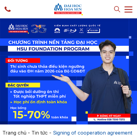
Trang chủ
-
Tin tức
-
Signing of cooperation agreement