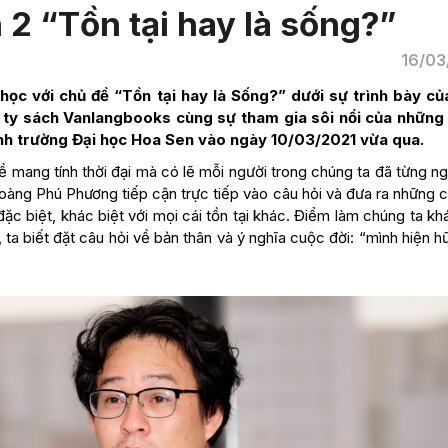
 2 “Tồn tại hay là sống?”
16/03
học với chủ đề “Tồn tại hay là Sống?” dưới sự trình bày củ
ty sách Vanlangbooks cùng sự tham gia sôi nổi của những
hính trường Đại học Hoa Sen vào ngày 10/03/2021 vừa qua.
đề mang tính thời đại mà có lẽ mỗi người trong chúng ta đã từng n
oàng Phú Phương tiếp cận trực tiếp vào câu hỏi và đưa ra những c
đặc biệt, khác biệt với mọi cái tồn tại khác. Điểm làm chúng ta kh
 ta biết đặt câu hỏi về bản thân và ý nghĩa cuộc đời: “mình hiện h