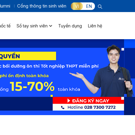
lumni
Cổng thông tin sinh viên
VI
EN
uốc tế
Sổ tay sinh viên
Tuyển dụng
Liên hệ