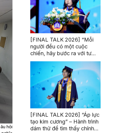
[FINAL TALK 2026] “Mỗi
người đều có một cuộc
chiến, hãy bước ra với tư
thế của người chiến thắng”
[FINAL TALK 2026] “Áp lực
tạo kim cương” – Hành trình
câu hỏi
dám thử để tìm thấy chính