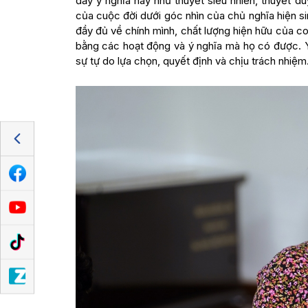
đầy ý nghĩa này như thuyết siêu nhiên, thuyết duy
của cuộc đời dưới góc nhìn của chủ nghĩa hiện sin
đầy đủ về chính mình, chất lượng hiện hữu của c
bằng các hoạt động và ý nghĩa mà họ có được. Ý 
sự tự do lựa chọn, quyết định và chịu trách nhi