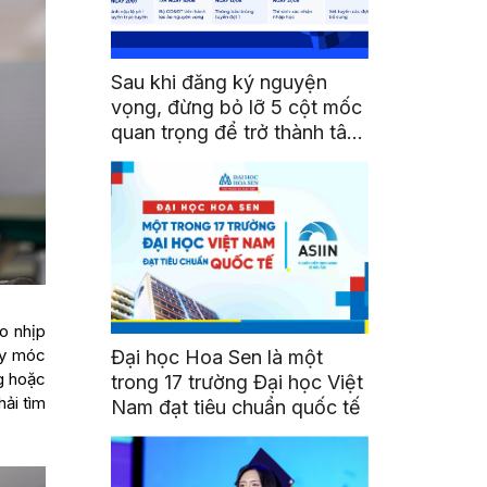
Sau khi đăng ký nguyện
vọng, đừng bỏ lỡ 5 cột mốc
quan trọng để trở thành tân
sinh viên HSU
o nhịp
áy móc
Đại học Hoa Sen là một
g hoặc
trong 17 trường Đại học Việt
hải tìm
Nam đạt tiêu chuẩn quốc tế