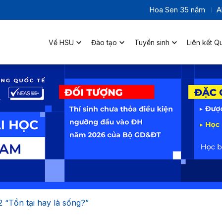
Hoa Sen 35 năm
A
Về HSU
Đào tạo
Tuyển sinh
Liên kết Q
2 “Tồn tại hay là sống?”