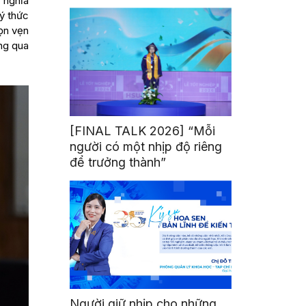
ý nghĩa
mình
 ý thức
ọn vẹn
ng qua
[FINAL TALK 2026] “Mỗi
người có một nhịp độ riêng
để trưởng thành”
Người giữ nhịp cho những