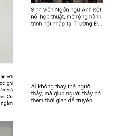
Sinh viên Ngôn ngữ Anh kết
nối học thuật, mở rộng hành
trình hội nhập tại Trường Đại
học Quốc gia Malaysia
ận với
ược ghi
AI không thay thế người
hán giả
thầy, mà giúp người thầy có
ân. Có
thêm thời gian để truyền
y ngẫm
cảm hứng