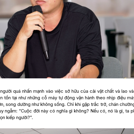
gười quá nhấn mạnh vào việc sở hữu của cải vật chất và lao và
 còn tồn tại như những cỗ máy tự động vận hành theo nhịp điệu m
hơn, song dường như không sống. Chỉ khi gặp trắc trở, chán chườn
uy ngẫm: “Cuộc đời này có nghĩa gì không? Nếu có, nó là gì, ta p
ọn kiếp người?”.