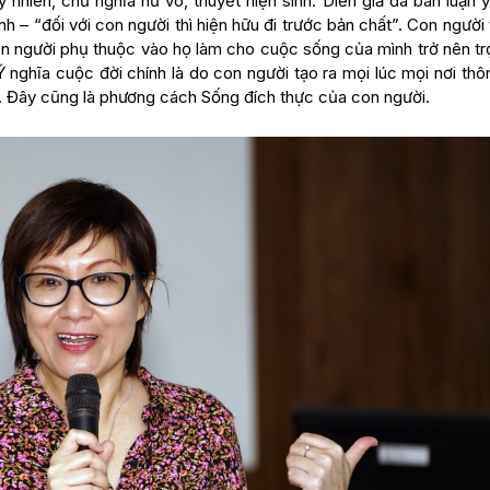
 nhiên, chủ nghĩa hư vô, thuyết hiện sinh. Diễn giả đã bàn luận 
h – “đối với con người thì hiện hữu đi trước bản chất”. Con người
on người phụ thuộc vào họ làm cho cuộc sống của mình trở nên tr
nghĩa cuộc đời chính là do con người tạo ra mọi lúc mọi nơi thô
ệm. Đây cũng là phương cách Sống đích thực của con người.