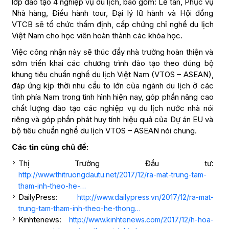
lớp đào tạo 4 nghiệp vụ du lịch, bao gồm: Lễ tân, Phục vụ
Nhà hàng, Điều hành tour, Đại lý lữ hành và Hội đồng
VTCB sẽ tổ chức thẩm định, cấp chứng chỉ nghề du lịch
Việt Nam cho học viên hoàn thành các khóa học.
Việc công nhận này sẽ thúc đẩy nhà trường hoàn thiện và
sớm triển khai các chương trình đào tạo theo đúng bộ
khung tiêu chuẩn nghề du lịch Việt Nam (VTOS – ASEAN),
đáp ứng kịp thời nhu cầu to lớn của ngành du lịch ở các
tỉnh phía Nam trong tình hình hiện nay, góp phần nâng cao
chất lượng đào tạo các nghiệp vụ du lịch nước nhà nói
riêng và góp phần phát huy tính hiệu quả của Dự án EU và
bộ tiêu chuẩn nghề du lịch VTOS – ASEAN nói chung.
Các tin cùng chủ đề:
Thị Trường Đầu tư:
http://www.thitruongdautu.net/2017/12/ra-mat-trung-tam-
tham-inh-theo-he-…
DailyPress:
http://www.dailypress.vn/2017/12/ra-mat-
trung-tam-tham-inh-theo-he-thong…
Kinhtenews:
http://www.kinhtenews.com/2017/12/h-hoa-