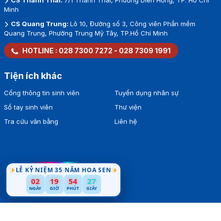
Minh
CS Quang Trung:
Lô 10, Đường số 3, Công viên Phần mềm
Quang Trung, Phường Trung Mỹ Tây, TP.Hồ Chí Minh
HOTLINE :
028 7300 7272
-
028 7309 1991
Tiện ích khác
Cổng thông tin sinh viên
Tuyển dụng nhân sự
Sổ tay sinh viên
Thư viện
Tra cứu văn bằng
Liên hệ
LỄ KỶ NIỆM 35 NĂM HOA SEN
02
19
54
27
NGÀY
GIỜ
PHÚT
GIÂY