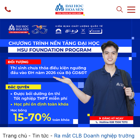
Trang chủ
-
Tin tức
-
Ra mắt CLB Doanh nghiệp trường