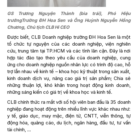
GS Trương Nguyện Thành (bìa trái), Phó Hiệu
trưởngTrường ĐH Hoa Sen và Ông Huỳnh Nguyễn Hồng
Chương, Chủ tịch CLB Hi CEO
Được biết, CLB Doanh nghiệp trường ĐH Hoa Sen là một
tổ chức tự nguyện của các doanh nghiệp, viện nghiên
cứu, trung tâm tại TP.HCM và các tỉnh lân cận. Đây là nơi
hợp tác đào tạo theo yêu cầu của doanh nghiệp, cung
ứng cho doanh nghiệp nguồn nhân lực có trình độ cao, hỗ
trợ lẫn nhau về kinh tế – khoa học kỹ thuật trong sản xuất,
kinh doanh dịch vụ, nâng cao giá trị sản phẩm; Chia sẻ
những thuận lợi, khó khăn trong hoạt động kinh doanh,
những sáng kiến có giá trị về khoa học và kinh tế.
CLB chính thức ra mắt với số hội viên ban đầu là 35 doanh
nghiệp đang hoạt động trên nhiều lĩnh vực khác nhau như:
y tế, giáo dục, may mặc, điện tử, CNTT, viễn thông, tự
động hóa, quảng cáo, du lịch, ngân hàng, đầu tư, tư vấn
tài chính, …