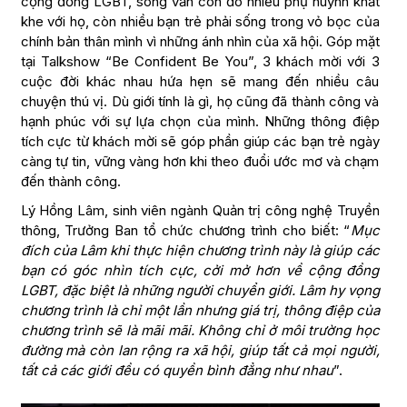
cộng đồng LGBT, song vẫn còn đó nhiều phụ huynh khắt
khe với họ, còn nhiều bạn trẻ phải sống trong vỏ bọc của
chính bản thân mình vì những ánh nhìn của xã hội. Góp mặt
tại Talkshow “Be Confident Be You”, 3 khách mời với 3
cuộc đời khác nhau hứa hẹn sẽ mang đến nhiều câu
chuyện thú vị. Dù giới tính là gì, họ cũng đã thành công và
hạnh phúc với sự lựa chọn của mình. Những thông điệp
tích cực từ khách mời sẽ góp phần giúp các bạn trẻ ngày
càng tự tin, vững vàng hơn khi theo đuổi ước mơ và chạm
đến thành công.
Lý Hồng Lâm, sinh viên ngành Quản trị công nghệ Truyền
thông, Trưởng Ban tổ chức chương trình cho biết: “
Mục
đích của Lâm khi thực hiện chương trình này là giúp các
bạn có góc nhìn tích cực, cởi mở hơn về cộng đồng
LGBT, đặc biệt là những người chuyển giới. Lâm hy vọng
chương trình là chỉ một lần nhưng giá trị, thông điệp của
chương trình sẽ là mãi mãi. Không chỉ ở môi trường học
đường mà còn lan rộng ra xã hội, giúp tất cả mọi người,
tất cả các giới đều có quyền bình đẳng như nhau
”.