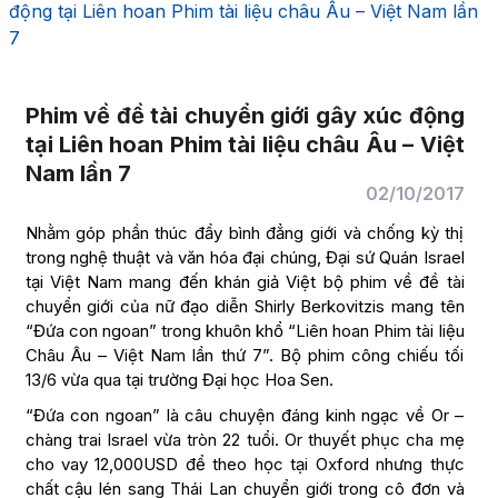
động tại Liên hoan Phim tài liệu châu Âu – Việt Nam lần
7
Phim về đề tài chuyển giới gây xúc động
tại Liên hoan Phim tài liệu châu Âu – Việt
Nam lần 7
02/10/2017
Nhằm góp phần thúc đẩy bình đẳng giới và chống kỳ thị
trong nghệ thuật và văn hóa đại chúng, Đại sứ Quán Israel
tại Việt Nam mang đến khán giả Việt bộ phim về đề tài
chuyển giới của nữ đạo diễn Shirly Berkovitzis mang tên
“Đứa con ngoan” trong khuôn khổ “Liên hoan Phim tài liệu
Châu Âu – Việt Nam lần thứ 7”. Bộ phim công chiếu tối
13/6 vừa qua tại trường Đại học Hoa Sen.
“Đứa con ngoan” là câu chuyện đáng kinh ngạc về Or –
chàng trai Israel vừa tròn 22 tuổi. Or thuyết phục cha mẹ
cho vay 12,000USD để theo học tại Oxford nhưng thực
chất cậu lén sang Thái Lan chuyển giới trong cô đơn và