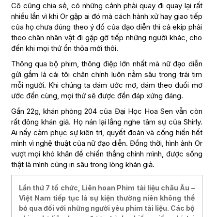
Cô cũng chia sẻ, có những cảnh phải quay đi quay lại rất
nhiều lần vì khi Or gặp ai đó mà cách hành xử hay giao tiếp
của họ chưa đúng theo ý đồ của đạo diễn thì cả ekip phải
theo chân nhân vật đi gặp gỡ tiếp những người khác, cho
đến khi mọi thứ ổn thỏa mới thôi.
Thông qua bộ phim, thông điệp lớn nhất mà nữ đạo diễn
gửi gắm là cái tôi chân chính luôn nằm sâu trong trái tim
mỗi người. Khi chúng ta dám ước mơ, dám theo đuổi mơ
ước đến cùng, mọi thứ sẽ được đền đáp xứng đáng.
Gần 22g, khán phòng 204 của Đại Học Hoa Sen vẫn còn
rất đông khán giả. Họ nán lại lắng nghe tâm sự của Shirly.
Ai nấy cảm phục sự kiên trì, quyết đoán và cống hiến hết
mình vì nghệ thuật của nữ đạo diễn. Đồng thời, hình ảnh Or
vượt mọi khó khăn để chiến thắng chính mình, được sống
thật là mình cũng in sâu trong lòng khán giả.
Lần thứ 7 tổ chức, Liên hoan Phim tài liệu châu Âu –
Việt Nam tiếp tục là sự kiện thường niên không thể
bỏ qua đối với những người yêu phim tài liệu. Các bộ