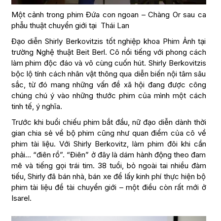
Một cảnh trong phim Đứa con ngoan – Chàng Or sau ca
phẫu thuật chuyển giới tại Thái Lan
Đạo diễn Shirly Berkovitzis tốt nghiệp khoa Phim Ảnh tại
trường Nghệ thuật Beit Berl. Cô nổi tiếng với phong cách
làm phim độc đáo và vô cùng cuốn hút. Shirly Berkovitzis
bộc lộ tính cách nhân vật thông qua diễn biến nội tâm sâu
sắc, từ đó mang những vấn đề xã hội đang được công
chúng chú ý vào những thước phim của mình một cách
tinh tế, ý nghĩa.
Trước khi buổi chiếu phim bắt đầu, nữ đạo diễn dành thời
gian chia sẻ về bộ phim cũng như quan điểm của cô về
phim tài liệu. Với Shirly Berkovitz, làm phim đôi khi cần
phải… “điên rồ”. “Điên” ở đây là dám hành động theo đam
mê và tiếng gọi trái tim. 38 tuổi, bỏ ngoài tai nhiều đàm
tiếu, Shirly đã bán nhà, bán xe để lấy kinh phí thực hiện bộ
phim tài liệu đề tài chuyển giới – một điều còn rất mới ở
Isarel.