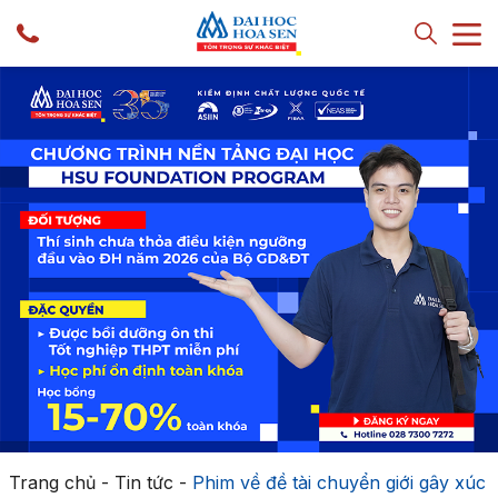
Trang chủ
-
Tin tức
-
Phim về đề tài chuyển giới gây xúc