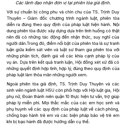
Các lãnh đạo nhận đơn vị tại phiên tòa giả định.
Với sự chuẩn bị công phu và chỉn chu của TS. Trịnh Duy
Thuyên – Giám đốc chương trình ngành luật, phiên tòa
diễn ra đúng theo quy định của pháp luật hiện hành. Nội
dung phiên tòa được xây dựng dựa trên tình huống có thật
nên đã có những tác động đến nhận thức, suy nghĩ của
người dân.Trong đó, điểm nổi bật của phiên tòa là sự tranh
luận giữa kiểm sát viên và luật sư tham gia phiên tòa với
những phân tích, đánh giá về các khía cạnh pháp lý của
vụ án. Dựa trên kết quả tranh luận, Hội đồng xét xử đã có
những quyết định hợp tình, hợp lý, đúng theo quy định của
pháp luật làm thỏa mãn những người xem.
Ngoài phiên tòa giả định, TS. Trịnh Duy Thuyên và các
sinh viên ngành luật HSU còn phối hợp với Hội luật gia, Hội
phụ nữ, Đoàn thành niên quận 10 thực hiện tư vấn, trợ giúp
pháp lý miễn phí. Mọi thắc mắc của các em học sinh và
phụ huynh về các quy định của pháp luật về cách phòng,
chống bạo hành trẻ em và các biện pháp bảo vệ trẻ em
khi bị bạo hành đã được hướng dẫn cụ thể.