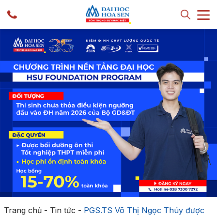
Trang chủ
-
Tin tức
-
PGS.TS Võ Thị Ngọc Thúy được