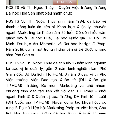
PGS.TS Võ Thị Ngọc Thúy – Quyền Hiệu trưởng Trường
Đại học Hoa Sen phát biểu nhậm chức.
PGS.TS Võ Thị Ngọc Thúy sinh năm 1984, đã bảo vệ
thành công luận án tiến sĩ Khoa học Quản lý, chuyên
ngành Marketing tại Pháp năm 29 tuổi. Cô có nhiều năm
giảng dạy ở Đại học Huế, Đại học Quốc gia TP. Hồ Chí
Minh, Đại học Aix-Marseille và Đại học Kedge ở Pháp.
Năm 2018, cô là một trong những tiến sĩ trẻ được phong
hàm Phó Giáo sư.
PGS.TS Võ Thị Ngọc Thúy đã tích lũy 15 năm kinh nghiệm
tại các vị trí quản lý, gồm 2 năm kinh nghiệm làm Phó
Giám đốc Sở Du lịch TP. HCM; 6 năm ở các vị trí Phó
Viện trưởng Viện Đào tạo Quốc tế (ĐH Quốc gia
TP.HCM), Trưởng Bộ môn Marketing và chủ nhiệm
chương trình đào tạo liên kết với các ĐH Pháp – khối
ngành Kinh tế & Quản trị của Trường ĐH Kinh tế – Luật
(ĐH Quốc gia TP.HCM). Ngoài công tác khoa học, cô
từng là Đại sứ Hiệp hội Marketing Pháp tại Việt Nam, Chủ
tịch Hội Sinh viên trường Đại học Kinh tế Huế, Uỷ viên