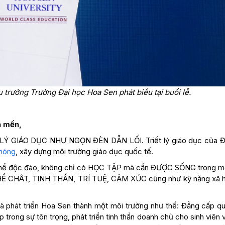
trưởng Trường Đại học Hoa Sen phát biểu tại buổi lễ.
n mến,
T LÝ GIÁO DỤC NHƯ NGỌN ĐÈN DẪN LỐI. Triết lý giáo dục của Đ
phóng
, xây dựng môi trường giáo dục quốc tế.
á thể độc đáo, không chỉ có HỌC TẬP mà cần ĐƯỢC SỐNG trong m
 THỂ CHÂT, TINH THẦN, TRÍ TUỆ, CẢM XÚC cũng như kỹ năng xã hộ
à phát triển Hoa Sen thành một môi trường như thế: Đẳng cấp qu
 trong sự tôn trọng, phát triển tinh thần doanh chủ cho sinh viên v