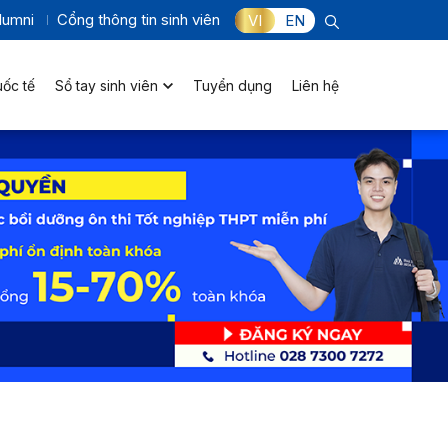
lumni
Cổng thông tin sinh viên
VI
EN
uốc tế
Sổ tay sinh viên
Tuyển dụng
Liên hệ