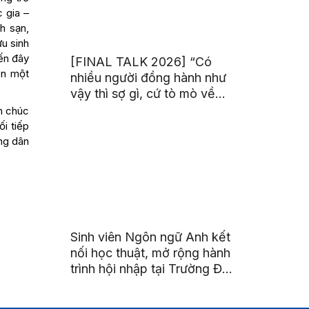
 gia –
h sạn,
u sinh
ến đây
[FINAL TALK 2026] “Có
ển một
nhiều người đồng hành như
vậy thì sợ gì, cứ tò mò về
thế giới thôi”
n chúc
i tiếp
ng dân
Sinh viên Ngôn ngữ Anh kết
nối học thuật, mở rộng hành
trình hội nhập tại Trường Đại
học Quốc gia Malaysia