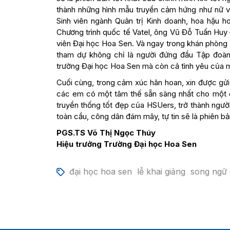
thành những hình mẫu truyền cảm hứng như nữ v
Sinh viên ngành Quản trị Kinh doanh, hoa hậu h
Chương trình quốc tế Vatel, ông Vũ Đỗ Tuấn Huy
viên Đại học Hoa Sen. Và ngay trong khán phòng 
tham dự không chỉ là người đứng đầu Tập đoà
trường Đại học Hoa Sen mà còn cả tình yêu của m
Cuối cùng, trong cảm xúc hân hoan, xin được gửi
các em có một tâm thế sẵn sàng nhất cho một qu
truyền thống tốt đẹp của HSUers, trở thành ngườ
toàn cầu, công dân đám mây, tự tin sẽ là phiên bả
PGS.TS Võ Thị Ngọc Thúy
Hiệu trưởng Trường Đại học Hoa Sen
đại học hoa sen
lễ khai giảng
song ngữ 