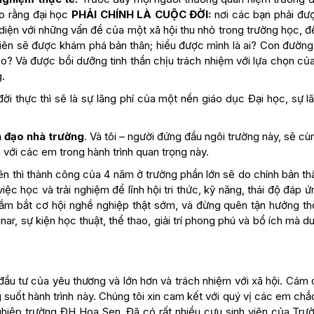
ho rằng đại học
PHẢI CHÍNH LÀ CUỘC ĐỜI:
nơi các bạn phải đư
 diện với những vấn đề của một xã hội thu nhỏ trong trường học, 
h viên sẽ được khám phá bản thân; hiểu được mình là ai? Con đườn
nào? Và được bồi dưỡng tinh thần chịu trách nhiệm với lựa chọn củ
.
i thực thì sẽ là sự lãng phí của một nền giáo dục Đại học, sự l
nh đạo nhà trường
. Và tôi – người đứng đầu ngôi trường này, sẽ c
với các em trong hành trình quan trọng này.
rên thì thành công của 4 năm ở trường phần lớn sẽ do chính bản t
c học và trải nghiệm để lĩnh hội tri thức, kỹ năng, thái độ đáp 
ắm bắt cơ hội nghề nghiệp thật sớm, và đừng quên tận hưởng thờ
ar, sự kiện học thuật, thể thao, giải trí phong phú và bổ ích mà d
đầu tư của yêu thương và lớn hơn và trách nhiệm với xã hội. Cám
 suốt hành trình này. Chúng tôi xin cam kết với quý vị các em ch
nghiệp trường ĐH Hoa Sen. Đã có rất nhiều cựu sinh viên của Trư