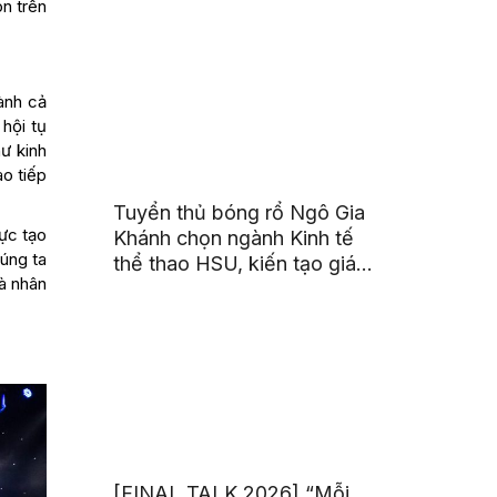
òn trên
triển toàn cầu cho sinh viên
ành cả
 hội tụ
hư kinh
ao tiếp
Tuyển thủ bóng rổ Ngô Gia
ực tạo
Khánh chọn ngành Kinh tế
úng ta
thể thao HSU, kiến tạo giá
à nhân
trị từ đam mê thể thao
[FINAL TALK 2026] “Mỗi