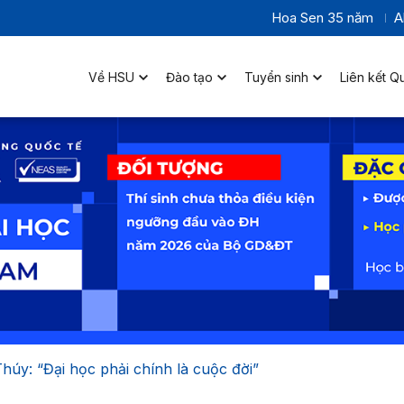
Hoa Sen 35 năm
A
Về HSU
Đào tạo
Tuyển sinh
Liên kết Q
úy: “Đại học phải chính là cuộc đời”