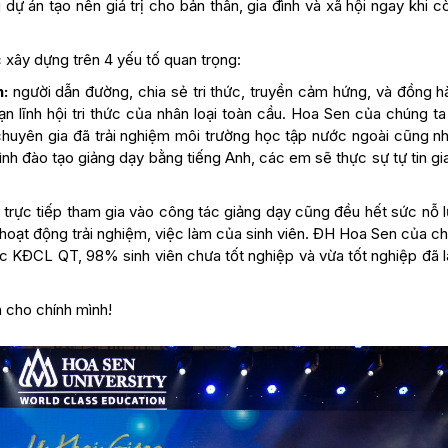
ự án tạo nên giá trị cho bản thân, gia đình và xã hội ngay khi c
 xây dựng trên 4 yếu tố quan trọng:
n:
người dẫn đường, chia sẻ tri thức, truyền cảm hứng, và đồng h
n lĩnh hội tri thức của nhân loại toàn cầu. Hoa Sen của chúng ta
 chuyên gia đã trải nghiệm môi trường học tập nước ngoài cũng n
nh đào tạo giảng dạy bằng tiếng Anh, các em sẽ thực sự tự tin gi
trực tiếp tham gia vào công tác giảng dạy cũng đều hết sức nỗ l
hoạt động trải nghiệm, việc làm của sinh viên. ĐH Hoa Sen của ch
 KĐCL QT, 98% sinh viên chưa tốt nghiệp và vừa tốt nghiệp đã l
 cho chính mình!