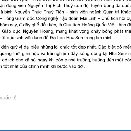
ận động viên Nguyễn Thị Bích Thuỳ của đội tuyển bóng đá quốc
oà bình Nguyễn Thúc Thuỳ Tiên – sinh viên ngành Quản trị Khác
 – Tổng Giám đốc Công nghệ Tập đoàn Mai Linh – Chủ tich hội cự
hôm nay, ở dãy ghế đầu tiên, là Chủ tịch Hoàng Quốc Việt. Anh đ
n Giáo dục Nguyễn Hoàng, mang khát vọng cháy bỏng phát tri
ột cựu sinh viên luôn để Đại học Hoa Sen trong tim mình.
 đến quý vị đại biểu những lời chúc tốt đẹp nhất. Đặc biệt cô mế
ãng thời gian học và trải nghiệm đầy sống động tại Nhà Sen; nố
i có ích cho xã hội ngay khi còn ở nhà trường, hướng đến một cô
n tốt nhất của chính mình khi bước vào đời.
quốc tế