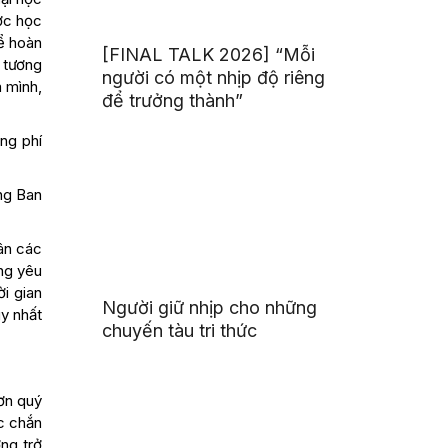
ợc học
để hoàn
[FINAL TALK 2026] “Mỗi
g tương
người có một nhịp độ riêng
a mình,
để trưởng thành”
ãng phí
ùng Ban
hân các
ứng yêu
i gian
Người giữ nhịp cho những
uy nhất
chuyến tàu tri thức
 ơn quý
ắc chắn
ờng trở