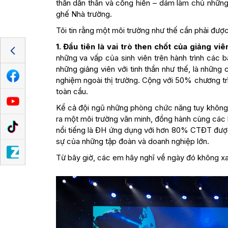
thần dấn thân và cống hiến – dám làm chủ những d
ghế Nhà trường.
Tôi tin rằng một môi trường như thế cần phải được
1. Đầu tiên là v
ai trò then chốt của giảng viê
những va vấp của sinh viên trên hành trình các bạ
những giảng viên với tinh thần như thế, là những
nghiệm ngoài thị trường. Cộng với 50% chương trì
toàn cầu.
Kể cả đội ngũ những phòng chức năng tuy không 
ra một môi trường văn minh, đồng hành cùng các 
nổi tiếng là ĐH ứng dụng với hơn 80% CTĐT được
sự của những tập đoàn và doanh nghiệp lớn.
Từ bây giờ, các em hãy nghĩ về ngày đó không xa