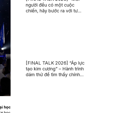
người đều có một cuộc
chiến, hãy bước ra với tư
thế của người chiến thắng”
[FINAL TALK 2026] “Áp lực
tạo kim cương” – Hành trình
dám thử để tìm thấy chính
mình
ại học
ại học