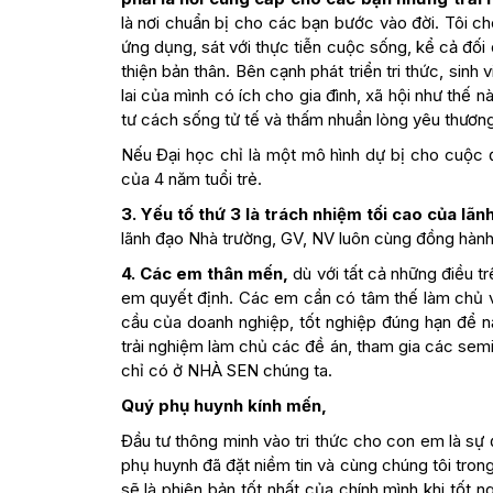
là nơi chuẩn bị cho các bạn bước vào đời. Tôi c
ứng dụng, sát với thực tiễn cuộc sống, kể cả đối
thiện bản thân. Bên cạnh phát triển tri thức, sin
lai của mình có ích cho gia đình, xã hội như thế 
tư cách sống tử tế và thấm nhuần lòng yêu thương
Nếu Đại học chỉ là một mô hình dự bị cho cuộc đờ
của 4 năm tuổi trẻ.
3. Yếu tố thứ 3 là trách nhiệm tối cao của lã
lãnh đạo Nhà trường, GV, NV luôn cùng đồng hành 
4. Các em thân mến,
dù với tất cả những điều t
em quyết định. Các em cần có tâm thế làm chủ việ
cầu của doanh nghiệp, tốt nghiệp đúng hạn để n
trải nghiệm làm chủ các đề án, tham gia các semin
chỉ có ở NHÀ SEN chúng ta.
Quý phụ huynh kính mến,
Đầu tư thông minh vào tri thức cho con em là sự 
phụ huynh đã đặt niềm tin và cùng chúng tôi trong
sẽ là phiên bản tốt nhất của chính mình khi tốt 