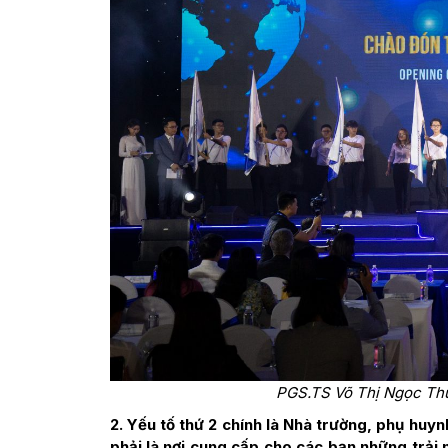
PGS.TS Võ Thị Ngọc Thúy
2. Yếu tố thứ 2 chính là Nhà trường, phụ huy
phải là nơi cung cấp cho các bạn những trải 