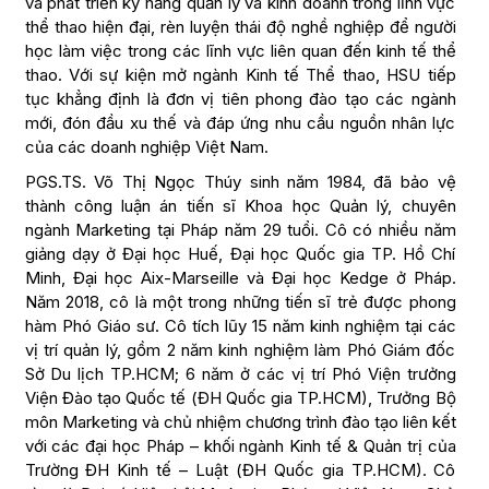
và phát triển kỹ năng quản lý và kinh doanh trong lĩnh vực
thể thao hiện đại, rèn luyện thái độ nghề nghiệp để người
học làm việc trong các lĩnh vực liên quan đến kinh tế thể
thao. Với sự kiện mở ngành Kinh tế Thể thao, HSU tiếp
tục khẳng định là đơn vị tiên phong đào tạo các ngành
mới, đón đầu xu thế và đáp ứng nhu cầu nguồn nhân lực
của các doanh nghiệp Việt Nam.
PGS.TS. Võ Thị Ngọc Thúy sinh năm 1984, đã bảo vệ
thành công luận án tiến sĩ Khoa học Quản lý, chuyên
ngành Marketing tại Pháp năm 29 tuổi. Cô có nhiều năm
giảng dạy ở Đại học Huế, Đại học Quốc gia TP. Hồ Chí
Minh, Đại học Aix-Marseille và Đại học Kedge ở Pháp.
Năm 2018, cô là một trong những tiến sĩ trẻ được phong
hàm Phó Giáo sư. Cô tích lũy 15 năm kinh nghiệm tại các
vị trí quản lý, gồm 2 năm kinh nghiệm làm Phó Giám đốc
Sở Du lịch TP.HCM; 6 năm ở các vị trí Phó Viện trưởng
Viện Đào tạo Quốc tế (ĐH Quốc gia TP.HCM), Trưởng Bộ
môn Marketing và chủ nhiệm chương trình đào tạo liên kết
với các đại học Pháp – khối ngành Kinh tế & Quản trị của
Trường ĐH Kinh tế – Luật (ĐH Quốc gia TP.HCM). Cô