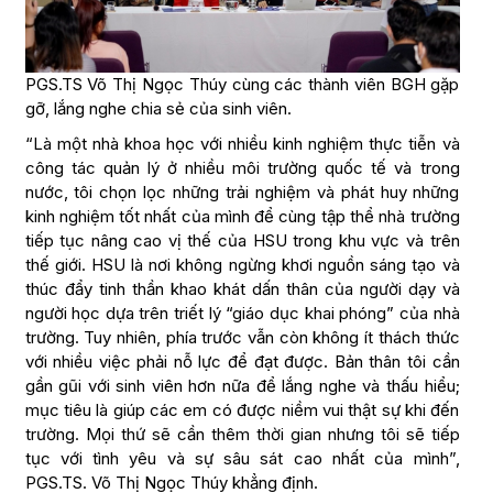
PGS.TS Võ Thị Ngọc Thúy cùng các thành viên BGH gặp
gỡ, lắng nghe chia sẻ của sinh viên.
“Là một nhà khoa học với nhiều kinh nghiệm thực tiễn và
công tác quản lý ở nhiều môi trường quốc tế và trong
nước, tôi chọn lọc những trải nghiệm và phát huy những
kinh nghiệm tốt nhất của mình để cùng tập thể nhà trường
tiếp tục nâng cao vị thế của HSU trong khu vực và trên
thế giới. HSU là nơi không ngừng khơi nguồn sáng tạo và
thúc đẩy tinh thần khao khát dấn thân của người dạy và
người học dựa trên triết lý “giáo dục khai phóng” của nhà
trường. Tuy nhiên, phía trước vẫn còn không ít thách thức
với nhiều việc phải nỗ lực để đạt được. Bản thân tôi cần
gần gũi với sinh viên hơn nữa để lắng nghe và thấu hiểu;
mục tiêu là giúp các em có được niềm vui thật sự khi đến
trường. Mọi thứ sẽ cần thêm thời gian nhưng tôi sẽ tiếp
tục với tình yêu và sự sâu sát cao nhất của mình”,
PGS.TS. Võ Thị Ngọc Thúy khẳng định.