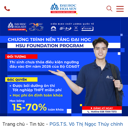
Trang chủ
-
Tin tức
-
PGS.TS. Võ Thị Ngọc Thúy chính