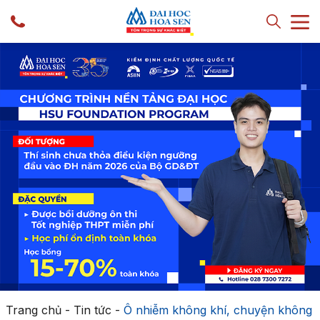
Trang chủ
-
Tin tức
-
Ô nhiễm không khí, chuyện không