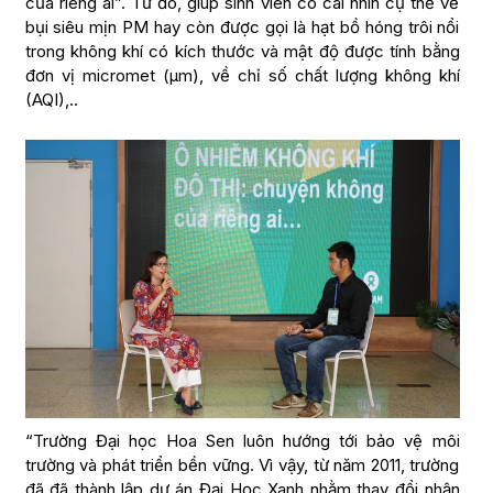
của riêng ai”. Từ đó, giúp sinh viên có cái nhìn cụ thể về
bụi siêu mịn PM hay còn được gọi là hạt bồ hóng trôi nổi
trong không khí có kích thước và mật độ được tính bằng
đơn vị micromet (μm), về chỉ số chất lượng không khí
(AQI),..
“Trường Đại học Hoa Sen luôn hướng tới bảo vệ môi
trường và phát triển bền vững. Vì vậy, từ năm 2011, trường
đã đã thành lập dự án Đại Học Xanh nhằm thay đổi nhận