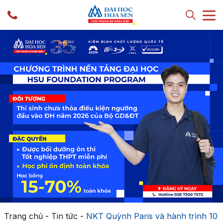
Trang chủ
-
Tin tức
-
NKT Quỳnh Paris và hành trình 10