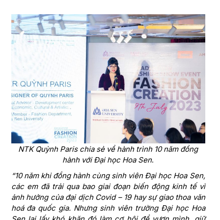
NTK Quỳnh Paris chia sẻ về hành trình 10 năm đồng
hành với Đại học Hoa Sen
.
“
10 năm khi đồng hành cùng sinh viên
Đ
ại học
H
oa
S
en,
các em đã trải qua bao giai đoạn biến độn
g
kinh tế
vì
ảnh hưởng của đại dịch Covid – 19 hay
sự giao thoa văn
hoá
đa quốc gia. N
hưng sinh viên trường Đ
ại học
Hoa
Sen
lại lấy khó khăn đó làm cơ hội để vươn mình,
giữ