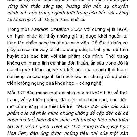
vững tinh thần sáng tạo, hướng đến nền
sự chuyển
mình tích cực trong ngành thời trang gắn liền với
tương
lai khoa học
”,
chị Quỳnh Paris nhớ lại.
Trong mùa
Fashion Creation 2023
, với cương vị là BGK,
chị hạnh phúc khi thấy những giá trị được khởi nguồn từ
từng tác phẩm nghệ thuật của sinh viên. Để đưa từ bản vẽ
giấy lên sàn runway chính là công sức, là tình yêu, sự tâm
huyết của các bạn với sản phẩm của mình. Thời trang
không chỉ mang tính cá nhân đơn thuần, ẩn sâu trong đó là
cái nhìn về tương lai, về sự kết nối của ngành thời trang
nói riêng và các ngành kinh tế khác nói chung với sự phát
triển không ngừng của khoa học – công nghệ.
Mỗi BST đều mang một cái nhìn duy mĩ khác biệt về thời
trang, về lý tưởng sống, đại diện cho hoài bão, cho ước
mơ của những nhà thiết kế trẻ.
“
Mình
đưa đến
các sản
phẩm của cá nhân mình nh
ưng không đề cập đến cái
cá
nhân mà
thể hiện được hình ảnh
thương hiệu
cho toàn
bộ sinh viên
ngành
T
hiết kế
T
hời trang trường
Đ
ại học
H
oa
S
en, đáp ứng được những tiêu chí của một sản