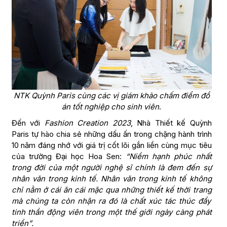
NTK Quỳnh Paris cùng các vị giám khảo chấm điểm đồ
án tốt nghiệp cho sinh viên
.
Đến với
Fashion Creation 2023
, Nhà Thiết kế Quỳnh
Paris tự hào chia sẻ những dấu ấn trong chặng hành trình
10 năm đáng nhớ với giá trị cốt lõi gắn liền cùng mục tiêu
của trường Đại học Hoa Sen:
“Niềm hạnh phúc nhất
trong đời của một người nghệ sĩ chính là đem đến sự
n
hân văn trong kinh tế
. Nhân văn trong kinh tế
không
chỉ nằm ở cái ăn cái mặc
qua những thiết kế thời trang
mà
chúng ta
còn
nhận ra đó
là chất xúc tác thúc đẩy
tinh thần động viên trong một thế giới ngày càng phát
triển
”.