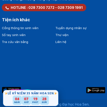
HOTLINE :
028 7300 7272
-
028 7309 1991
Tiện ích khác
Cổng thông tin sinh viên
Tuyển dụng nhân sự
Sổ tay sinh viên
Thư viện
Tra cứu văn bằng
Liên hệ
LỄ KỶ NIỆM 35 NĂM HOA SEN
04
07
19
27
NGÀY
GIỜ
PHÚT
GIÂY
Bản quyền thuộc về
Trường Đại học Hoa Sen
.