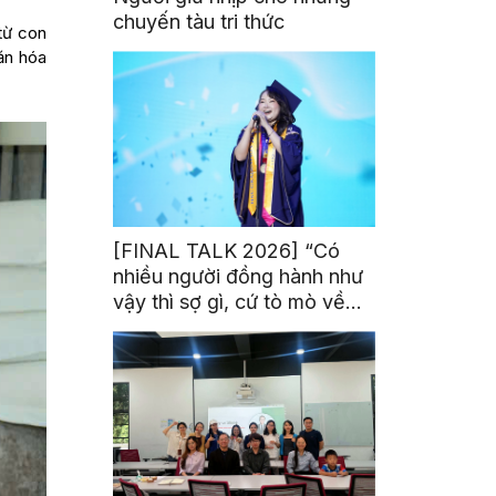
chuyến tàu tri thức
từ con
ăn hóa
[FINAL TALK 2026] “Có
nhiều người đồng hành như
vậy thì sợ gì, cứ tò mò về
thế giới thôi”