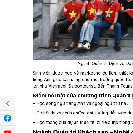
Ngành Quản trị Dịch vụ Du 
Sinh viên được học về marketing du lịch, thiết 
tiếng Anh giúp sẵn sàng cho môi trường quốc tế. C
lớn như Vietravel, Saigontourist, Bến Thành Touri
Điểm nổi bật của chương trình Quản trị
– Học song ngữ tiếng Anh và ngoại ngữ thứ hai.
– Cơ hội thi và nhận chứng chỉ Hướng dẫn viên du l
– Học thông qua dự án thực tế, đi field trip trong
Ngành Quản trị Khách sạn – Nghề c