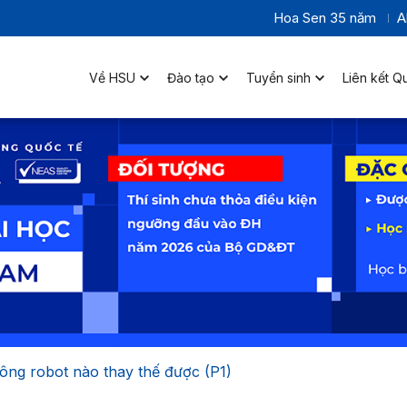
Hoa Sen 35 năm
A
Về HSU
Đào tạo
Tuyển sinh
Liên kết Q
ng robot nào thay thế được (P1)