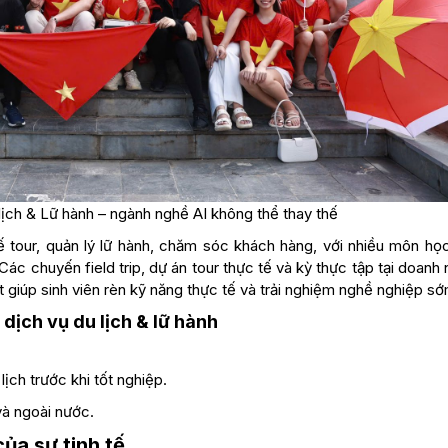
lịch & Lữ hành – ngành nghề AI không thể thay thế
kế tour, quản lý lữ hành, chăm sóc khách hàng, với nhiều môn họ
ác chuyến field trip, dự án tour thực tế và kỳ thực tập tại doanh
st giúp sinh viên rèn kỹ năng thực tế và trải nghiệm nghề nghiệp sớ
 dịch vụ du lịch & lữ hành
ịch trước khi tốt nghiệp.
 và ngoài nước.
ủa sự tinh tế