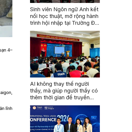
Sinh viên Ngôn ngữ Anh kết
nối học thuật, mở rộng hành
trình hội nhập tại Trường Đại
học Quốc gia Malaysia
 sạn 4–
AI không thay thế người
thầy, mà giúp người thầy có
aigon,
thêm thời gian để truyền
cảm hứng
ản lĩnh