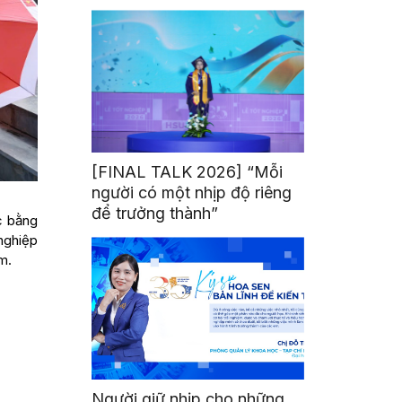
mình
[FINAL TALK 2026] “Mỗi
người có một nhịp độ riêng
để trưởng thành”
c bằng
 nghiệp
m.
Người giữ nhịp cho những