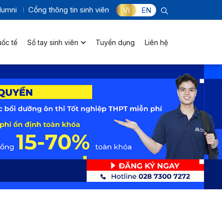
lumni
Cổng thông tin sinh viên
VI
EN
uốc tế
Sổ tay sinh viên
Tuyển dụng
Liên hệ