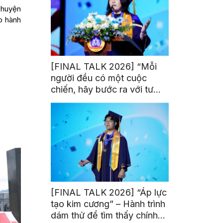
 chuyện
o hành
[FINAL TALK 2026] “Mỗi
người đều có một cuộc
chiến, hãy bước ra với tư
thế của người chiến thắng”
[FINAL TALK 2026] “Áp lực
tạo kim cương” – Hành trình
dám thử để tìm thấy chính