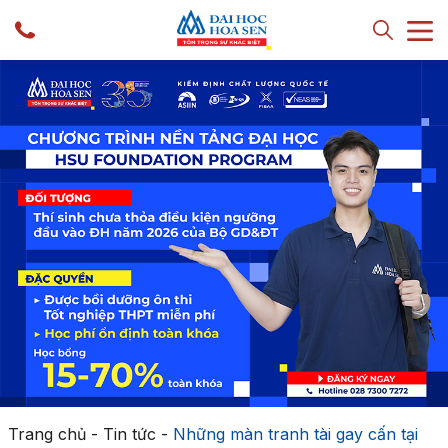
Trang chủ
-
Tin tức
-
Những màn tranh tài gay cấn tại