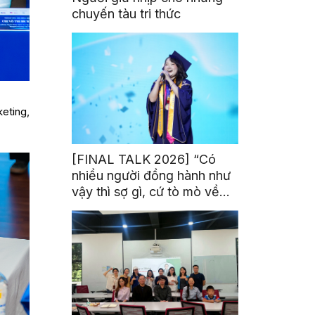
chuyến tàu tri thức
keting,
[FINAL TALK 2026] “Có
nhiều người đồng hành như
vậy thì sợ gì, cứ tò mò về
thế giới thôi”