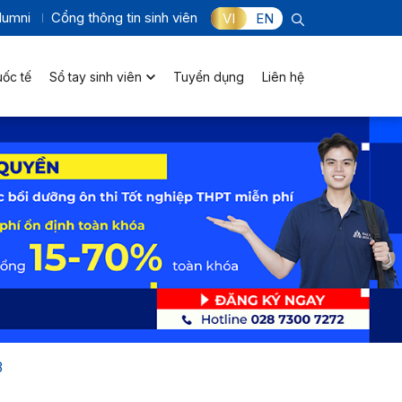
lumni
Cổng thông tin sinh viên
VI
EN
uốc tế
Sổ tay sinh viên
Tuyển dụng
Liên hệ
3