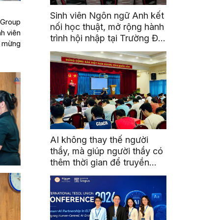
Sinh viên Ngôn ngữ Anh kết
 Group
nối học thuật, mở rộng hành
nh viên
trình hội nhập tại Trường Đại
c mừng
học Quốc gia Malaysia
AI không thay thế người
thầy, mà giúp người thầy có
thêm thời gian để truyền
cảm hứng