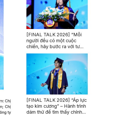
[FINAL TALK 2026] “Mỗi
người đều có một cuộc
chiến, hãy bước ra với tư
thế của người chiến thắng”
[FINAL TALK 2026] “Áp lực
ồm: Chị
tạo kim cương” – Hành trình
m; Chị
dám thử để tìm thấy chính
ông ty