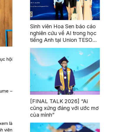
Sinh viên Hoa Sen báo cáo
nghiên cứu về AI trong học
tiếng Anh tại Union TESOL
2026 ở Singapore
ục hội
fume –
[FINAL TALK 2026] “Ai
cũng xứng đáng với ước mơ
của mình”
xem là
nh viên