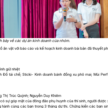
nh bày về các dự án kinh doanh của nhóm.
 ăn vặt với báo cáo và kế hoạch kinh doanh bài bản đã thuyết ph
ình giữ nhiệt
h Đồ tái chế; Sticki- Kinh doanh bánh đồng xu phô mai; Mùi Per
ơng Thị Trúc Quỳnh; Nguyễn Duy Khiêm
 có sự góp mặt của đông đảo phụ huynh của thí sinh, người được 
g hành cùng các bạn trong 3 tháng dự thi. Chứng kiến các bạn si