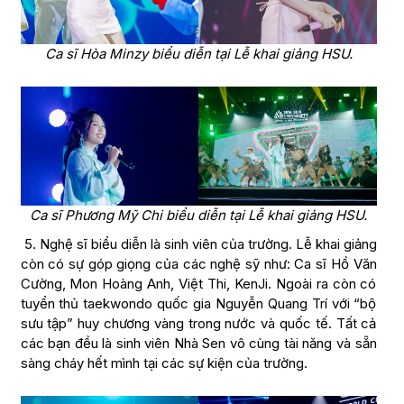
Ca sĩ Hòa Minzy biểu diễn tại Lễ khai giảng HSU.
Ca sĩ Phương Mỹ Chi biểu diễn tại Lễ khai giảng HSU.
5. Nghệ sĩ biểu diễn là sinh viên của trường. Lễ khai giảng
còn có sự góp giọng của các nghệ sỹ như: Ca sĩ Hồ Văn
Cường, Mon Hoàng Anh, Việt Thi, KenJi. Ngoài ra còn có
tuyển thủ taekwondo quốc gia Nguyễn Quang Trí với “bộ
sưu tập” huy chương vàng trong nước và quốc tế. Tất cả
các bạn đều là sinh viên Nhà Sen vô cùng tài năng và sẵn
sàng cháy hết mình tại các sự kiện của trường.