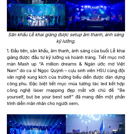
Sân khấu Lễ khai giảng được setup âm thanh, ánh sáng
kỹ lưỡng.
1. Đầu tiên, sân khấu, âm thanh, ánh sáng của buổi Lễ khai
giảng được đầu tư kỹ lưỡng và hoành tráng. Tiết mục mở
màn Mash up “A million dreams & Ngàn ước mơ Việt
Nam” do ca sĩ Ngọc Quỳnh – cựu sinh viên HSU cùng đội
văn nghệ xung kích của trường biểu diễn được dàn dựng
công phu. Đặc biệt tiết mục múa tương tác led kết hợp
công nghệ laser mapping đẹp mắt với chủ đề “Be
yourself, but be your best self” đã mang đến một phần
trình diễn mãn nhãn cho người xem.