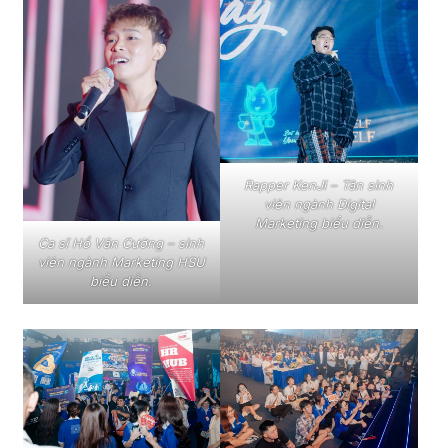
Rapper KenJi – Tân sinh
viên ngành Digital
Marketing biểu diễn.
Ca sĩ Hồ Văn Cường – sinh
viên ngành Marketing HSU
biểu diễn.