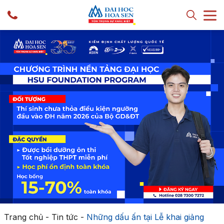
Trang chủ
-
Tin tức
-
Những dấu ấn tại Lễ khai giảng