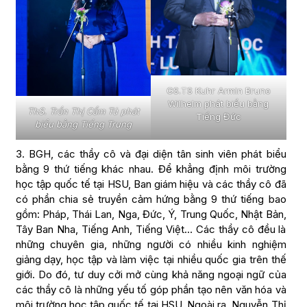
GS.TS Kuhr Armin Bruno
Wilhelm phát biểu bằng
ThS. Trần Thị Cẩm Tú phát
Tiếng Đức
biểu bằng Tiếng Trung
3. BGH, các thầy cô và đại diện tân sinh viên phát biểu
bằng 9 thứ tiếng khác nhau. Để khẳng định môi trường
học tập quốc tế tại HSU, Ban giám hiệu và các thầy cô đã
có phần chia sẻ truyền cảm hứng bằng 9 thứ tiếng bao
gồm: Pháp, Thái Lan, Nga, Đức, Ý, Trung Quốc, Nhật Bản,
Tây Ban Nha, Tiếng Anh, Tiếng Việt… Các thầy cô đều là
những chuyên gia, những người có nhiều kinh nghiệm
giảng dạy, học tập và làm việc tại nhiều quốc gia trên thế
giới. Do đó, tư duy cởi mở cùng khả năng ngoại ngữ của
các thầy cô là những yếu tố góp phần tạo nên văn hóa và
môi trường học tập quốc tế tại HSU. Ngoài ra, Nguyễn Thị