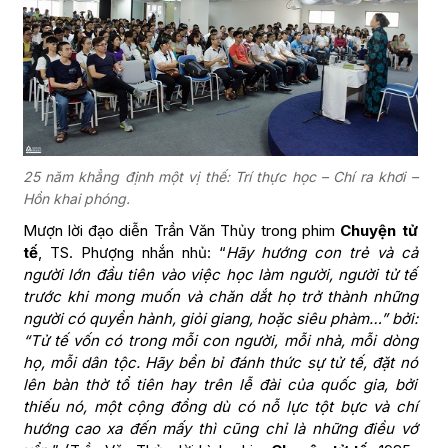
25 năm khẳng định một vị thế: Trí thực học – Chí ra khơi –
Hồn khai phóng.
Mượn lời đạo diễn Trần Văn Thủy trong phim
Chuyện tử
tế
, TS. Phượng nhắn nhủ: “
Hãy hướng con trẻ và cả
người lớn đầu tiên vào việc học làm người, người tử tế
trước khi mong muốn và chăn dắt họ trở thành những
người có quyền hành, giỏi giang, hoặc siêu phàm…” bởi:
“Tử tế vốn có trong mỗi con người, mỗi nhà, mỗi dòng
họ, mỗi dân tộc. Hãy bền bỉ đánh thức sự tử tế, đặt nó
lên bàn thờ tổ tiên hay trên lễ đài của quốc gia, bởi
thiếu nó, một cộng đồng dù có nỗ lực tột bực và chí
hướng cao xa đến mấy thì cũng chỉ là những điều vớ