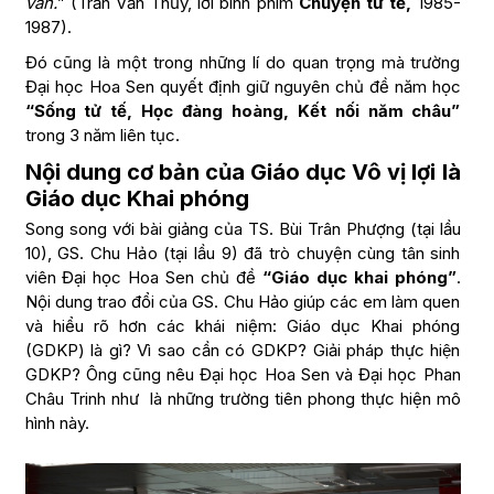
vẩn.
” (Trần Văn Thủy, lời bình phim
Chuyện tử tế,
1985-
1987).
Đó cũng là một trong những lí do quan trọng mà trường
Đại học Hoa Sen quyết định giữ nguyên chủ đề năm học
“Sống tử tế, Học đàng hoàng, Kết nối năm châu”
trong 3 năm liên tục.
Nội dung cơ bản của Giáo dục Vô vị lợi là
Giáo dục Khai phóng
Song song với bài giảng của TS. Bùi Trân Phượng (tại lầu
10), GS. Chu Hảo (tại lầu 9) đã trò chuyện cùng tân sinh
viên Đại học Hoa Sen chủ đề
“Giáo dục khai phóng”
.
Nội dung trao đổi của GS. Chu Hảo giúp các em làm quen
và hiểu rõ hơn các khái niệm: Giáo dục Khai phóng
(GDKP) là gì? Vì sao cần có GDKP? Giải pháp thực hiện
GDKP? Ông cũng nêu Đại học Hoa Sen và Đại học Phan
Châu Trinh như là những trường tiên phong thực hiện mô
hình này.