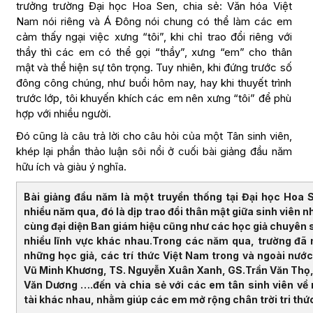
trưởng trường Đại học Hoa Sen, chia sẻ: Văn hóa Việt
Nam nói riêng và Á Đông nói chung có thể làm các em
cảm thấy ngại việc xưng “tôi”, khi chỉ trao đổi riêng với
thầy thì các em có thể gọi “thầy”, xưng “em” cho thân
mật và thể hiện sự tôn trọng. Tuy nhiên, khi đứng trước số
đông công chúng, như buổi hôm nay, hay khi thuyết trình
trước lớp, tôi khuyến khích các em nên xưng “tôi” để phù
hợp với nhiều người.
Đó cũng là câu trả lời cho câu hỏi của một Tân sinh viên,
khép lại phần thảo luận sôi nổi ở cuối bài giảng đầu năm
hữu ích và giàu ý nghĩa.
Bài giảng đầu năm là một truyền thống tại Đại học Hoa 
nhiều năm qua, đó là dịp trao đổi thân mật giữa sinh viên 
cùng đại diện Ban giám hiệu cũng như các học giả chuyên 
nhiều lĩnh vực khác nhau.
Trong các năm qua, trường đã
những học giả, các trí thức Việt Nam trong và ngoài nước
Vũ Minh Khương, TS. Nguyễn Xuân Xanh, GS.Trần Văn Thọ,
Văn Dương ….đến và chia sẻ với các em tân sinh viên về
tài khác nhau, nhằm giúp các em mở rộng chân trời tri thứ