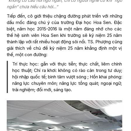
“không có câu hỏi ngớ ngẩn, chỉ có người nghe có khi “ngớ
ngẩn” chưa hiểu câu hỏi…”
Tiếp đến, cô giới thiệu chặng đường phát triển với những
dấu mốc đáng chú ý của trường Đại học Hoa Sen. Đặc
biệt, năm học 2015-2016 là một năm đáng nhớ cho các
thế hệ sinh viên Hoa Sen khi trường sẽ kỷ niệm 25 năm
thành lập với rất nhiều hoạt động sôi nổi. TS. Phượng cũng
giải thích về chủ đề kỷ niệm 25 năm khẳng định một vị
thế, một con đường:
Trí thực học: gắn với thực tiễn; thực chất, liêm chính
học thuật; Chí ra khơi: không có rào cản trong tư duy;
hội nhập quốc tế; bình tâm vượt sóng ; Hồn khai phóng:
năng lực chuyên môn; năng lực tổng quát; ngoại ngữ;
trải nghiệm; đổi mới, sáng tạo.