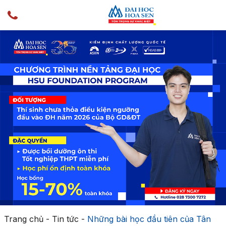
Trang chủ
-
Tin tức
-
Những bài học đầu tiên của Tân