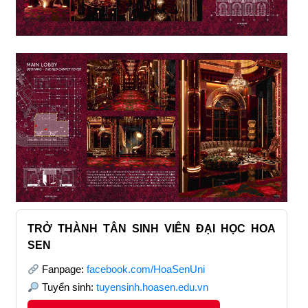
TRỞ THÀNH TÂN SINH VIÊN ĐẠI HỌC HOA
SEN
Fanpage:
facebook.com/HoaSenUni
Tuyển sinh:
tuyensinh.hoasen.edu.vn