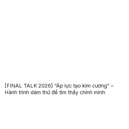
[FINAL TALK 2026] “Mỗi người đều có một cuộc
chiến, hãy bước ra với tư thế của người chiến
thắng”
[FINAL TALK 2026] “Áp lực tạo kim cương” –
Hành trình dám thử để tìm thấy chính mình