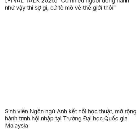
[FINAL TALK 2026] “Có nhiều người đồng hành
như vậy thì sợ gì, cứ tò mò về thế giới thôi”